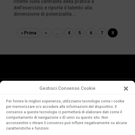
riflette sulla centralità della pratica e
dell’esercizio e riporta il talento alla
dimensione di potenzialità....
« Prima
«
...
4
5
6
7
8
Gestisci Consenso Cookie
Conservatorio
Per fornire le migliori esperienze, utilizziamo tecnologie come i cookie
della Svizzera Italiana
per memorizzare e/o accedere alle informazioni del dispositivo. Il
Via Soldino 9
consenso a queste tecnologie ci permetterà di elaborare dati come il
CH-6900 Lugano
comportamento di navigazione o ID unici su questo sito. Non
acconsentire o ritirare il consenso può influire negativamente su alcune
T. +41 91 960 30 40
caratteristiche e funzioni.