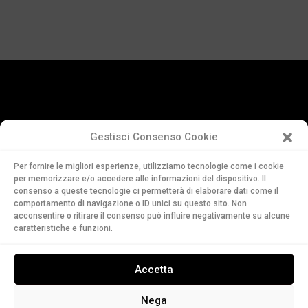
Gestisci Consenso Cookie
Conservatorio
Per fornire le migliori esperienze, utilizziamo tecnologie come i cookie
della Svizzera Italiana
per memorizzare e/o accedere alle informazioni del dispositivo. Il
Via Soldino 9
consenso a queste tecnologie ci permetterà di elaborare dati come il
comportamento di navigazione o ID unici su questo sito. Non
CH-6900 Lugano
acconsentire o ritirare il consenso può influire negativamente su alcune
T. +41 91 960 30 40
caratteristiche e funzioni.
LEGGI
Accetta
ASCOLTA
GUARDA
Nega