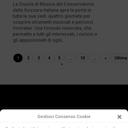
La Scuola di Musica del Conservatorio
della Svizzera italiana apre le porte in
tutte le sue sedi: quattro giornate per
scoprire strumenti musicali e percorsi
formativi. Una formula rinnovata, che
permette a tutti gli interessati, i curiosi e
gli appassionati di ogni...
1
2
3
4
5
...
10
...
»
Ultima
»
Gestisci Consenso Cookie
Conservatorio