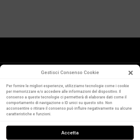
Gestisci Consenso Cookie
Conservatorio
Per fornire le migliori esperienze, utilizziamo tecnologie come i cookie
della Svizzera Italiana
per memorizzare e/o accedere alle informazioni del dispositivo. Il
Via Soldino 9
consenso a queste tecnologie ci permetterà di elaborare dati come il
CH-6900 Lugano
comportamento di navigazione o ID unici su questo sito. Non
acconsentire o ritirare il consenso può influire negativamente su alcune
T. +41 91 960 30 40
caratteristiche e funzioni.
LEGGI
Accetta
ASCOLTA