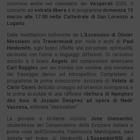
inserisce anche nel calendario dei
Vesperali
2026. Il
concerto ad
entrata libera
è in programma
domenica 15
marzo alle 17.00 nella Cattedrale di San Lorenzo a
Lugano.
Dalle meditazioni sinfoniche de
L’Ascension di Olivier
Messiaen
alla
Trauermusik
per viola e archi di
Paul
Hindemith
, ogni brano riflette una personale spiritualità,
declinata con forme e linguaggi differenti. Di rarissimo
ascolto è il brano
Angels
del compositore americano
Carl Ruggles
, per sei trombe con sordina, una miniatura
dal fraseggio denso ed introspettivo. Completano il
programma la prima esecuzione svizzera di
Velata di
Carlo Ciceri
, delicato omaggio ad un’amica scomparsa, e
la prima assoluta di una raffinata
rilettura di Nymphes
des bois di Josquin Desprez ad opera di Nadir
Vassena,
intitolata “déploration”.
La giovane e brillante violista
Jone Diamantini
,
studentessa del Conservatorio della Svizzera italiana e
prima viola dell’Orchestra Filarmonica Marchigiana, sarà
solista nel brano di Hindemith.
L’Ensemble900
del