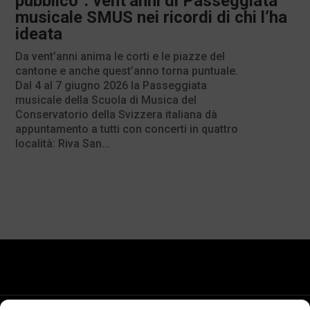
pubblico”: vent’anni di Passeggiata
musicale SMUS nei ricordi di chi l’ha
ideata
Da vent’anni anima le corti e le piazze del
cantone e anche quest’anno torna puntuale.
Dal 4 al 7 giugno 2026 la Passeggiata
musicale della Scuola di Musica del
Conservatorio della Svizzera italiana dà
appuntamento a tutti con concerti in quattro
località: Riva San...