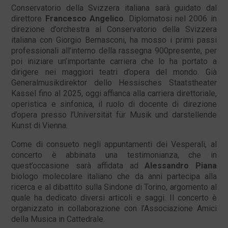
Conservatorio della Svizzera italiana sarà guidato dal
direttore
Francesco Angelico
. Diplomatosi nel 2006 in
direzione d’orchestra al Conservatorio della Svizzera
italiana con Giorgio Bernasconi, ha mosso i primi passi
professionali all’interno della rassegna 900presente, per
poi iniziare un’importante carriera che lo ha portato a
dirigere nei maggiori teatri d’opera del mondo. Già
Generalmusikdirektor dello Hessisches Staatstheater
Kassel fino al 2025, oggi affianca alla carriera direttoriale,
operistica e sinfonica, il ruolo di docente di direzione
d’opera presso l’Universität für Musik und darstellende
Kunst di Vienna.
Come di consueto negli appuntamenti dei Vesperali, al
concerto è abbinata una testimonianza, che in
quest’occasione sarà affidata ad
Alessandro Piana
biologo molecolare italiano che da anni partecipa alla
ricerca e al dibattito sulla Sindone di Torino, argomento al
quale ha dedicato diversi articoli e saggi. Il concerto è
organizzato in collaborazione con l’Associazione Amici
della Musica in Cattedrale.