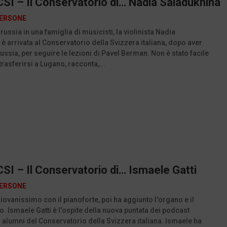
SI – Il Conservatorio di… Nadia Saladukhina
ERSONE
russia in una famiglia di musicisti, la violinista Nadia
è arrivata al Conservatorio della Svizzera italiana, dopo aver
Russia, per seguire le lezioni di Pavel Berman. Non è stato facile
trasferirsi a Lugano, racconta,...
SI – Il Conservatorio di… Ismaele Gatti
ERSONE
giovanissimo con il pianoforte, poi ha aggiunto l'organo e il
. Ismaele Gatti è l'ospite della nuova puntata dei podcast
i alumni del Conservatorio della Svizzera italiana. Ismaele ha