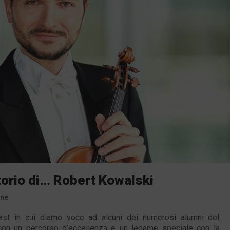
torio di… Robert Kowalski
one
ast in cui diamo voce ad alcuni dei numerosi alumni del
, con un percorso d’eccellenza e un legame speciale con la