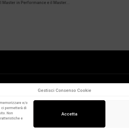
l Master in Performance e il Master...
Gestisci Consenso Cookie
er memorizzare e/o
 ci permetterà di
ito. Non
Accetta
ratteristiche e
Web design by
5115