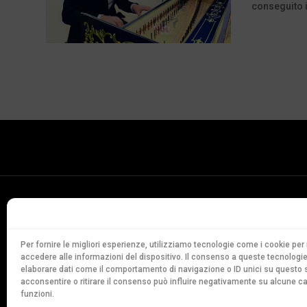
conseguito i
Conservatorio
della Svizzera Italiana
Via Soldino 9
Per fornire le migliori esperienze, utilizziamo tecnologie come i cookie p
accedere alle informazioni del dispositivo. Il consenso a queste tecnologie
CH-6900 Lugano
elaborare dati come il comportamento di navigazione o ID unici su questo s
T. +41 91 960 30 40
acconsentire o ritirare il consenso può influire negativamente su alcune ca
funzioni.