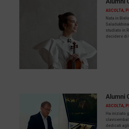
Alumni C
ASCOLTA
,
P
Nata in Bielo
Saladukhina 
studiato in 
decidere di 
Alumni C
ASCOLTA
,
P
Ha iniziato 
clavicembalo
dedicati agl