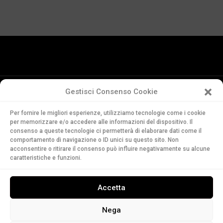
Gestisci Consenso Cookie
Conservatorio
Per fornire le migliori esperienze, utilizziamo tecnologie come i cookie
della Svizzera Italiana
per memorizzare e/o accedere alle informazioni del dispositivo. Il
Via Soldino 9
consenso a queste tecnologie ci permetterà di elaborare dati come il
comportamento di navigazione o ID unici su questo sito. Non
CH-6900 Lugano
acconsentire o ritirare il consenso può influire negativamente su alcune
T. +41 91 960 30 40
caratteristiche e funzioni.
LEGGI
Accetta
ASCOLTA
GUARDA
Nega