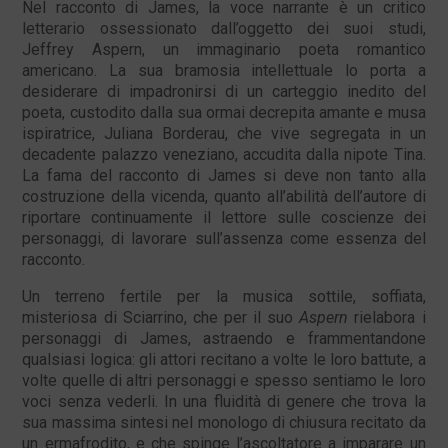
Nel racconto di James, la voce narrante è un critico
letterario ossessionato dall’oggetto dei suoi studi,
Jeffrey Aspern, un immaginario poeta romantico
americano. La sua bramosia intellettuale lo porta a
desiderare di impadronirsi di un carteggio inedito del
poeta, custodito dalla sua ormai decrepita amante e musa
ispiratrice, Juliana Borderau, che vive segregata in un
decadente palazzo veneziano, accudita dalla nipote Tina.
La fama del racconto di James si deve non tanto alla
costruzione della vicenda, quanto all’abilità dell’autore di
riportare continuamente il lettore sulle coscienze dei
personaggi, di lavorare sull’assenza come essenza del
racconto.
Un terreno fertile per la musica sottile, soffiata,
misteriosa di Sciarrino, che per il suo
Aspern
rielabora i
personaggi di James, astraendo e frammentandone
qualsiasi logica: gli attori recitano a volte le loro battute, a
volte quelle di altri personaggi e spesso sentiamo le loro
voci senza vederli. In una fluidità di genere che trova la
sua massima sintesi nel monologo di chiusura recitato da
un ermafrodito, e che spinge l’ascoltatore a imparare un