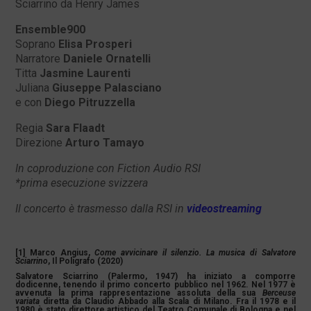
Sciarrino da Henry James
Ensemble900
Soprano
Elisa Prosperi
Narratore
Daniele Ornatelli
Titta
Jasmine Laurenti
Juliana
Giuseppe Palasciano
e con
Diego Pitruzzella
Regia
Sara Flaadt
Direzione
Arturo Tamayo
In coproduzione con Fiction Audio RSI
*prima esecuzione svizzera
Il concerto è trasmesso dalla RSI in
videostreaming
[1] Marco Angius,
Come avvicinare il silenzio. La musica di Salvatore
Sciarrino
, Il Poligrafo (2020)
Salvatore Sciarrino (Palermo, 1947) ha iniziato a comporre
dodicenne, tenendo il primo concerto pubblico nel 1962. Nel 1977 è
avvenuta la prima rappresentazione assoluta della sua
Berceuse
variata
diretta da Claudio Abbado alla Scala di Milano. Fra il 1978 e il
1980 è stato direttore artistico del Teatro Comunale di Bologna e nel