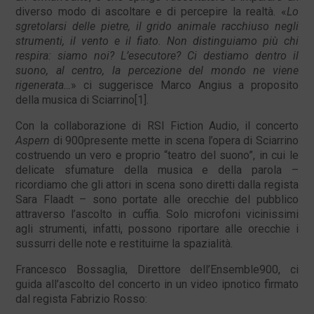
diverso modo di ascoltare e di percepire la realtà. «
Lo
sgretolarsi delle pietre, il grido animale racchiuso negli
strumenti, il vento e il fiato. Non distinguiamo più chi
respira: siamo noi? L’esecutore? Ci destiamo dentro il
suono, al centro, la percezione del mondo ne viene
rigenerata…
» ci suggerisce Marco Angius a proposito
della musica di Sciarrino[1].
Con la collaborazione di RSI Fiction Audio, il concerto
Aspern
di 900presente mette in scena l’opera di Sciarrino
costruendo un vero e proprio “teatro del suono”, in cui le
delicate sfumature della musica e della parola –
ricordiamo che gli attori in scena sono diretti dalla regista
Sara Flaadt – sono portate alle orecchie del pubblico
attraverso l’ascolto in cuffia. Solo microfoni vicinissimi
agli strumenti, infatti, possono riportare alle orecchie i
sussurri delle note e restituirne la spazialità.
Francesco Bossaglia, Direttore dell’Ensemble900, ci
guida all’ascolto del concerto in un video ipnotico firmato
dal regista Fabrizio Rosso: