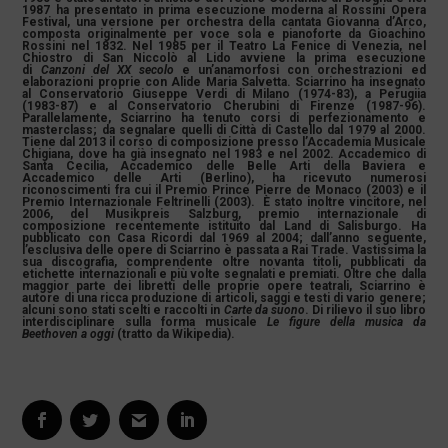
1987 ha presentato in prima esecuzione moderna al Rossini Opera
Festival, una versione per orchestra della cantata Giovanna d’Arco,
composta originalmente per voce sola e pianoforte da Gioachino
Rossini nel 1832. Nel 1985 per il Teatro La Fenice di Venezia, nel
Chiostro di San Niccolò al Lido avviene la prima esecuzione
di
Canzoni del XX secolo
e un’anamorfosi con orchestrazioni ed
elaborazioni proprie con Alide Maria Salvetta. Sciarrino ha insegnato
al Conservatorio Giuseppe Verdi di Milano (1974-83), a Perugiia
(1983-87) e al Conservatorio Cherubini di Firenze (1987-96).
Parallelamente, Sciarrino ha tenuto corsi di perfezionamento e
masterclass; da segnalare quelli di Città di Castello dal 1979 al 2000.
Tiene dal 2013 il corso di composizione presso l’Accademia Musicale
Chigiana, dove ha già insegnato nel 1983 e nel 2002. Accademico di
Santa Cecilia, Accademico delle Belle Arti della Baviera e
Accademico delle Arti (Berlino), ha ricevuto numerosi
riconoscimenti fra cui il Premio Prince Pierre de Monaco (2003) e il
Premio Internazionale Feltrinelli (2003). È stato inoltre vincitore, nel
2006, del Musikpreis Salzburg, premio internazionale di
composizione recentemente istituito dal Land di Salisburgo. Ha
pubblicato con Casa Ricordi dal 1969 al 2004; dall’anno seguente,
l’esclusiva delle opere di Sciarrino è passata a Rai Trade. Vastissima la
sua discografia, comprendente oltre novanta titoli, pubblicati da
etichette internazionali e più volte segnalati e premiati. Oltre che dalla
maggior parte dei libretti delle proprie opere teatrali, Sciarrino è
autore di una ricca produzione di articoli, saggi e testi di vario genere;
alcuni sono stati scelti e raccolti in
Carte da suono
. Di rilievo il suo libro
interdisciplinare sulla forma musicale
Le figure della musica da
Beethoven a oggi
(tratto da Wikipedia).