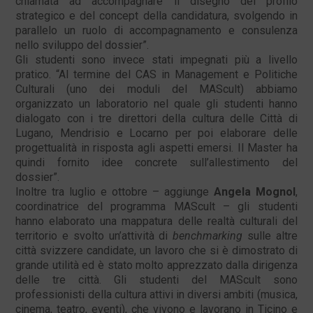
chiamata ad accompagnare il disegno del profilo
strategico e del concept della candidatura, svolgendo in
parallelo un ruolo di accompagnamento e consulenza
nello sviluppo del dossier”.
Gli studenti sono invece stati impegnati più a livello
pratico. “Al termine del CAS in Management e Politiche
Culturali (uno dei moduli del MAScult) abbiamo
organizzato un laboratorio nel quale gli studenti hanno
dialogato con i tre direttori della cultura delle Città di
Lugano, Mendrisio e Locarno per poi elaborare delle
progettualità in risposta agli aspetti emersi. Il Master ha
quindi fornito idee concrete sull’allestimento del
dossier”.
Inoltre tra luglio e ottobre – aggiunge
Angela Mognol
,
coordinatrice del programma MAScult – gli studenti
hanno elaborato una mappatura delle realtà culturali del
territorio e svolto un’attività di
benchmarking
sulle altre
città svizzere candidate, un lavoro che si è dimostrato di
grande utilità ed è stato molto apprezzato dalla dirigenza
delle tre città. Gli studenti del MAScult sono
professionisti della cultura attivi in diversi ambiti (musica,
cinema, teatro, eventi), che vivono e lavorano in Ticino e