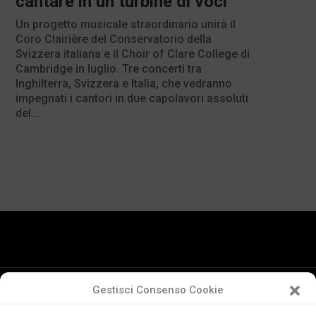
cantare in un turbine di voci”
Un progetto musicale straordinario unirà il
Coro Clairière del Conservatorio della
Svizzera italiana e il Choir of Clare College di
Cambridge in luglio. Tre concerti tra
Inghilterra, Svizzera e Italia, che vedranno
impegnati i cantori in due capolavori assoluti
del...
Gestisci Consenso Cookie
Conservatorio