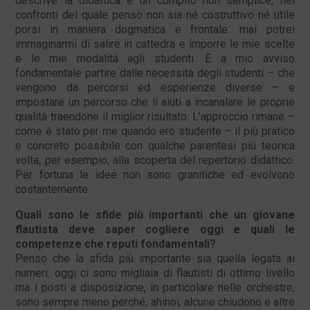
descrive la didattica è un compito non semplice, nei
confronti del quale penso non sia né costruttivo né utile
porsi in maniera dogmatica e frontale: mai potrei
immaginarmi di salire in cattedra e imporre le mie scelte
e le mie modalità agli studenti. È a mio avviso
fondamentale partire dalle necessità degli studenti – che
vengono da percorsi ed esperienze diverse – e
impostare un percorso che li aiuti a incanalare le proprie
qualità traendone il miglior risultato. L’approccio rimane –
come è stato per me quando ero studente – il più pratico
e concreto possibile con qualche parentesi più teorica
volta, per esempio, alla scoperta del repertorio didattico.
Per fortuna le idee non sono granitiche ed evolvono
costantemente.
Quali sono le sfide più importanti che un giovane
flautista deve saper cogliere oggi e quali le
competenze che reputi fondamentali?
Penso che la sfida più importante sia quella legata ai
numeri: oggi ci sono migliaia di flautisti di ottimo livello
ma i posti a disposizione, in particolare nelle orchestre,
sono sempre meno perché, ahinoi, alcune chiudono e altre