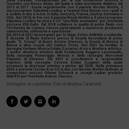
Sivlia Careddu. Fondamentale per la sua formazione artistica è
l’incontro con Rocco Abate, del quale è stato assistente didattico dal
2013 al 2017. Suona regolarmente con il pianista Nicolas Mottini, il
mezzosoprano Valentina Londino e l’arpista Elisa Netzer con i quali si
è esibito in duo e in trio in Italia, Svizzera, Francia, Austria, Germania e
USA. Nel 2018, in trio con il pianista Nicola Mottini e il mezzosoprano
Valentina Londino ha inciso il CD “Une flûte enchantée” per l’etichetta
svizzera VDE-Gallo. Dal 2018 collabora in qualità di primo flauto con
l’Orchestra da Camera Canova partecipando a numerose produzioni
cameristiche, sinfoniche e operistiche.
Dal 2016 al 2021 ha insegnato per lo Stage Estivo ANBIMA Lombardia.
È docente di flauto traverso presso la Scuola Secondaria di primo
grado “E. Crespi” di Busto Arsizio (Varese), la Scuola di Musica di
Biasca e altre scuole del Canton Ticino. Nel 2021 ha fondato la
rassegna Verbano Musica Estate (Locarno) di cui è direttore artistico.
È inoltre direttore artistico della Fondazione Ruggero Leoncavallo,
della rassegna Pomeriggio Musica e della rassegna Mercoledì
Pianistici di Elisarion. Dal 2021 è coordinatore e responsabile
logistico della rassegna Ceresio Estate (Lugano) della quale
assumerà la direzione artistica a partire dal 2024. Nella primavera
2024 è prevista l’uscita di un CD in duo con Nicolas Mottini dedicato ai
compositori svizzeri Othmar Schoeck e Joseph Lauber prodotto
dalla RSI per l’etichetta Aulicus Classics.
Immagine di copertina: foto di Andrea Caramelli.