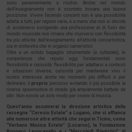
sono perennemente a rischio. Anche nel mondo
dell’insegnamento non è scontato trovare una buona
posizione. Vivere facendo concerti non è una possibilità
adatta a tutti, per ragioni varie, e a meno che non si decida
di sostenersi svolgendo una professione al di fuori del
mondo musicale non rimane che muoversi con flessibilità
tra più attività: dall’insegnamento all’attività concertistica,
sia in orchestra che in organici cameristici.
Oltre a un solido bagaglio strumentale (e culturale), le
competenze che reputo oggi fondamentali sono
flessibilità e curiosità: flessibilità per adattarsi a contesti
e situazioni diverse; curiosità per mantenere vivo il
nostro interesse anche nei momenti più difficili e per
delineare il
proprio
percorso evitando il più possibile la
ricerca spasmodica di strade già ampiamente battute da
altri. Non esiste un solo modo per vivere di musica.
Quest’anno assumerai la direzione artistica della
rassegna “Ceresio Estate” a Lugano, che si affianca
alle numerose altre attività che segui in Ticino, come
“Verbano Musica Estate” (Locarno), la Fondazione
Ruggero Leoncavallo e i “Mercoledì Pianistici” di