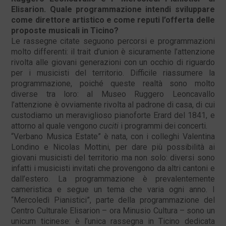
Elisarion. Quale programmazione intendi sviluppare
come direttore artistico e come reputi l’offerta delle
proposte musicali in Ticino?
Le rassegne citate seguono percorsi e programmazioni
molto differenti: il trait d’union è sicuramente l’attenzione
rivolta alle giovani generazioni con un occhio di riguardo
per i musicisti del territorio. Difficile riassumere la
programmazione, poiché queste realtà sono molto
diverse tra loro: al Museo Ruggero Leoncavallo
l’attenzione è ovviamente rivolta al padrone di casa, di cui
custodiamo un meraviglioso pianoforte Erard del 1841, e
attorno al quale vengono
cuciti
i programmi dei concerti.
“Verbano Musica Estate” è nata, con i colleghi Valentina
Londino e Nicolas Mottini, per dare più possibilità ai
giovani musicisti del territorio ma non solo: diversi sono
infatti i musicisti invitati che provengono da altri cantoni e
dall’estero. La programmazione è prevalentemente
cameristica e segue un tema che varia ogni anno. I
“Mercoledì Pianistici”, parte della programmazione del
Centro Culturale Elisarion – ora Minusio Cultura – sono un
unicum ticinese: è l’unica rassegna in Ticino dedicata