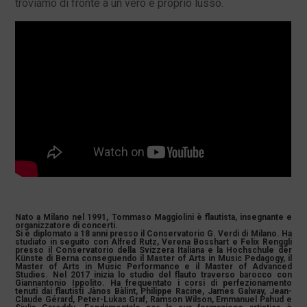
troviamo di fronte a un vero e proprio lusso.
Nato a Milano nel 1991, Tommaso Maggiolini è flautista, insegnante e
organizzatore di concerti.
Si è diplomato a 18 anni presso il Conservatorio G. Verdi di Milano. Ha
studiato in seguito con Alfred Rutz, Verena Bosshart e Felix Renggli
presso il Conservatorio della Svizzera Italiana e la Hochschule der
Künste di Berna conseguendo il Master of Arts in Music Pedagogy, il
Master of Arts in Music Performance e il Master of Advanced
Studies. Nel 2017 inizia lo studio del flauto traverso barocco con
Giannantonio Ippolito. Ha frequentato i corsi di perfezionamento
tenuti dai flautisti Jànos Bàlint, Philippe Racine, James Galway, Jean-
Claude Gérard, Peter-Lukas Graf, Ramson Wilson, Emmanuel Pahud e