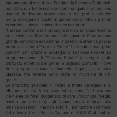
interamente al pianoforte. Fondata da Riccardo Tiraboschi
nel 2015, si articola in sei concerti nei quali si esibiscono
pianisti di diversa provenienza e dal profilo artistico
molto eterogeneo. Anche in questo caso, oltre a pianisti
in carriera, i giovani coinvolti sono numerosi.
“Ceresio Estate” è una rassegna storica, un appuntamento
irrinunciabile dell’estate musicale luganese. È per me una
grande emozione assumerne la direzione artistica poiché
proprio in seno a “Ceresio Estate” ho tenuto i miei primi
concerti
seri
, grazie al sostegno di Lucienne Rosset. La
programmazione di “Ceresio Estate” è sempre stata
piuttosto eclettica per generi e organici coinvolti: il
core
della proposta rimane saldamente legato alla musica
classica, ma diverse sono state le incursioni di altri
generi.
La proposta musicale in Ticino è molto variegata e di
altissima qualità. A chi si lamenta dicendo “in Ticino non
c’è niente da fare” suggerisco di dare un’occhiata (meglio
ancora, un orecchio) agli appuntamenti dedicati alla
musica classica – ma non solo!!! – per tastare con mano
l’effettiva offerta. Per un Cantone di 350.000 abitanti ci