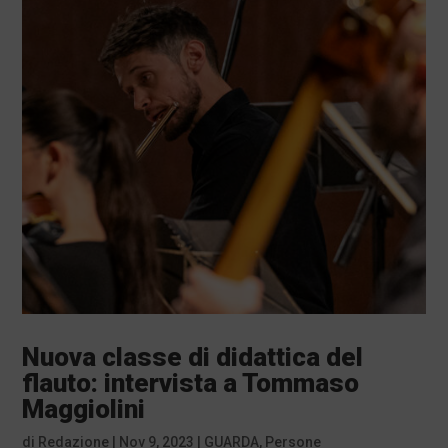
Nuova classe di didattica del
flauto: intervista a Tommaso
Maggiolini
di
Redazione
|
Nov 9, 2023
|
GUARDA
,
Persone