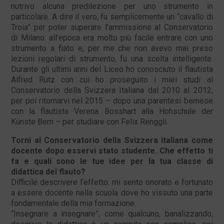
nutrivo alcuna predilezione per uno strumento in
particolare. A dire il vero, fu semplicemente un “cavallo di
Troia” per poter superare l’ammissione al Conservatorio
di Milano: all’epoca era molto più facile entrare con uno
strumento a fiato e, per me che non avevo mai preso
lezioni regolari di strumento, fu una scelta intelligente.
Durante gli ultimi anni del Liceo ho conosciuto il flautista
Alfred Rutz con cui ho proseguito i miei studi al
Conservatorio della Svizzera Italiana dal 2010 al 2012;
per poi ritornarvi nel 2015 – dopo una parentesi bernese
con la flautista Verena Bosshart alla Hohschule der
Künste Bern – per studiare con Felix Renggli.
Torni al Conservatorio della Svizzera italiana come
docente dopo esservi stato studente. Che effetto ti
fa e quali sono le tue idee per la tua classe di
didattica del flauto?
Difficile descrivere l’effetto: mi sento onorato e fortunato
a essere docente nella scuola dove ho vissuto una parte
fondamentale della mia formazione.
“Insegnare a insegnare”, come qualcuno, banalizzando,