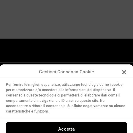
Gestisci Consenso Cookie
Conservatorio
Per fornire le migliori esperienze, utilizziamo tecnologie come i cookie
della Svizzera Italiana
per memorizzare e/o accedere alle informazioni del dispositivo. Il
Via Soldino 9
consenso a queste tecnologie ci permetterà di elaborare dati come il
CH-6900 Lugano
comportamento di navigazione o ID unici su questo sito. Non
acconsentire o ritirare il consenso può influire negativamente su alcune
T. +41 91 960 30 40
caratteristiche e funzioni.
LEGGI
Accetta
ASCOLTA