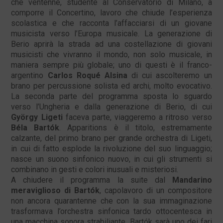
che ventenne, studente al Conservatorio di Milano, a
comporre il Concertino, lavoro che chiude l’esperienza
scolastica e che racconta l’affacciarsi di un giovane
musicista verso l’Europa musicale. La generazione di
Berio aprirà la strada ad una costellazione di giovani
musicisti che vivranno il mondo, non solo musicale, in
maniera sempre più globale; uno di questi è il franco-
argentino
Carlos Roqué Alsina
di cui ascolteremo un
brano per percussione solista ed archi, molto evocativo.
La seconda parte del programma sposta lo sguardo
verso l’Ungheria e dalla generazione di Berio, di cui
György Ligeti
faceva parte, viaggeremo a ritroso verso
Béla Bartók
. Apparitions è il titolo, estremamente
calzante, del primo brano per grande orchestra di Ligeti,
in cui di fatto esplode la rivoluzione del suo linguaggio;
nasce un suono sinfonico nuovo, in cui gli strumenti si
combinano in gesti e colori inusuali e misteriosi.
A chiudere il programma la suite dal
Mandarino
meraviglioso di Bartók
, capolavoro di un compositore
non ancora quarantenne che con la sua immaginazione
trasformava l’orchestra sinfonica tardo ottocentesca in
una macchina sonora strabiliante. Bartók sarà uno dei fari