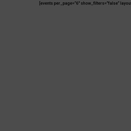
[events per_page=”6″ show_filters=”false” layou