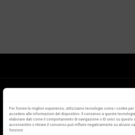
Conservatorio
della Svizzera Italiana
Via Soldino 9
Per fornire le migliori esperienze, utilizziamo tecnologie come i cookie p
accedere alle informazioni del dispositivo. Il consenso a queste tecnologie
CH-6900 Lugano
elaborare dati come il comportamento di navigazione o ID unici su questo s
T. +41 91 960 30 40
acconsentire o ritirare il consenso può influire negativamente su alcune ca
funzioni.