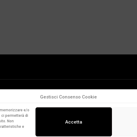
Gestisci Consenso Cookie
er memorizzare e/o
 ci permetterà di
ito. Non
Accetta
ratteristiche e