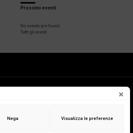
Prossimi eventi
No events are found.
Tutti gli eventi
LEGGI
ASCOLTA
GUARDA
Nega
Visualizza le preferenze