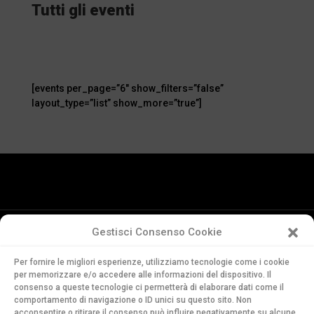
Tutti gli eventi
[events per_page=”6″ show_filters=”false”
layout_type=”list” show_more=”true”]
Gestisci Consenso Cookie
Conservatorio
Per fornire le migliori esperienze, utilizziamo tecnologie come i cookie
della Svizzera Italiana
per memorizzare e/o accedere alle informazioni del dispositivo. Il
Via Soldino 9
consenso a queste tecnologie ci permetterà di elaborare dati come il
comportamento di navigazione o ID unici su questo sito. Non
CH-6900 Lugano
acconsentire o ritirare il consenso può influire negativamente su alcune