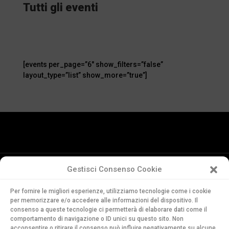
Tutti gli eventi
[events per_page=”6″ show_filters=”false”
layout_type=”list” show_more=”true”]
Gestisci Consenso Cookie
Conservatorio
Per fornire le migliori esperienze, utilizziamo tecnologie come i cookie
della Svizzera Italiana
per memorizzare e/o accedere alle informazioni del dispositivo. Il
Via Soldino 9
consenso a queste tecnologie ci permetterà di elaborare dati come il
comportamento di navigazione o ID unici su questo sito. Non
CH-6900 Lugano
acconsentire o ritirare il consenso può influire negativamente su alcune