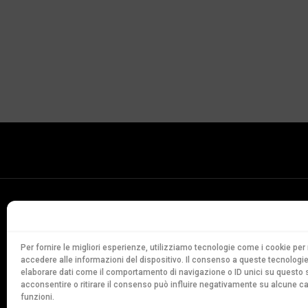
Conservatorio
della Svizzera Italiana
Via Soldino 9
Per fornire le migliori esperienze, utilizziamo tecnologie come i cookie p
accedere alle informazioni del dispositivo. Il consenso a queste tecnologie
CH-6900 Lugano
elaborare dati come il comportamento di navigazione o ID unici su questo s
T. +41 91 960 30 40
acconsentire o ritirare il consenso può influire negativamente su alcune ca
funzioni.