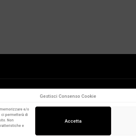
Gestisci Consenso Cookie
er memorizzare e/o
 ci permetterà di
ito. Non
Accetta
ratteristiche e