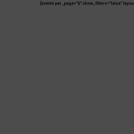
[events per_page=”6″ show_filters=”false” layou