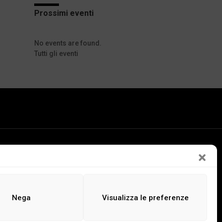
Prossimi eventi
No events are found.
Tutti gli eventi
LEGGI
ASCOLTA
GUARDA
Nega
Visualizza le preferenze