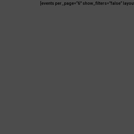
[events per_page=”6″ show_filters=”false” layou