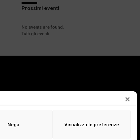
Prossimi eventi
No events are found.
Tutti gli eventi
LEGGI
ASCOLTA
GUARDA
Nega
Visualizza le preferenze