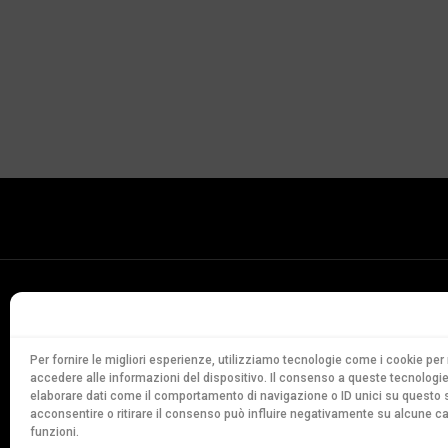
Conservatorio
della Svizzera Italiana
Via Soldino 9
Per fornire le migliori esperienze, utilizziamo tecnologie come i cookie p
accedere alle informazioni del dispositivo. Il consenso a queste tecnologie
CH-6900 Lugano
elaborare dati come il comportamento di navigazione o ID unici su questo s
T. +41 91 960 30 40
acconsentire o ritirare il consenso può influire negativamente su alcune ca
funzioni.