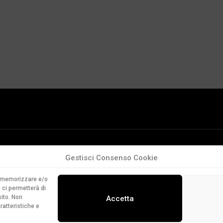
Gestisci Consenso Cookie
er memorizzare e/o
 ci permetterà di
ito. Non
Accetta
ratteristiche e