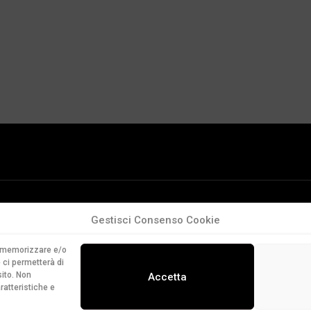
Gestisci Consenso Cookie
er memorizzare e/o
 ci permetterà di
ito. Non
Accetta
ratteristiche e