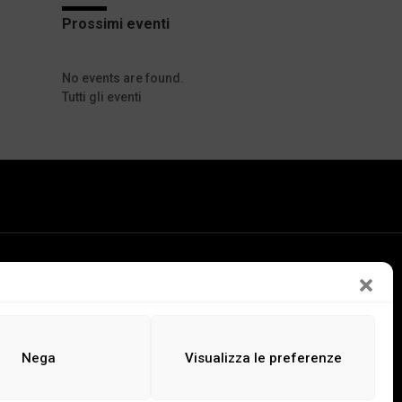
Prossimi eventi
No events are found.
Tutti gli eventi
LEGGI
ASCOLTA
GUARDA
Nega
Visualizza le preferenze