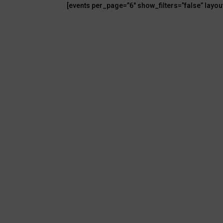
[events per_page=”6″ show_filters=”false” layou