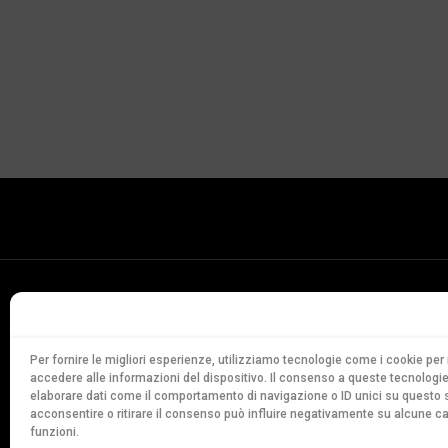
Conservatorio
della Svizzera Italiana
Via Soldino 9
Per fornire le migliori esperienze, utilizziamo tecnologie come i cookie p
accedere alle informazioni del dispositivo. Il consenso a queste tecnologie
CH-6900 Lugano
elaborare dati come il comportamento di navigazione o ID unici su questo s
T. +41 91 960 30 40
acconsentire o ritirare il consenso può influire negativamente su alcune ca
funzioni.