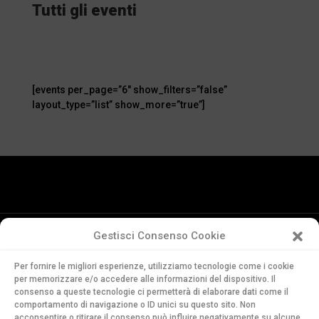
Tutti gli eventi
[events per_page=”6″ show_filters=”false”
layout_type=”list” show_more=”true”]
Gestisci Consenso Cookie
Conservatorio
Per fornire le migliori esperienze, utilizziamo tecnologie come i cookie
della Svizzera Italiana
per memorizzare e/o accedere alle informazioni del dispositivo. Il
Via Soldino 9
consenso a queste tecnologie ci permetterà di elaborare dati come il
comportamento di navigazione o ID unici su questo sito. Non
CH-6900 Lugano
acconsentire o ritirare il consenso può influire negativamente su alcune