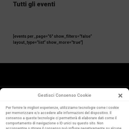
Tutti gli eventi
[events per_page=”6″ show_filters=”false”
layout_type=”list” show_more=”true”]
Gestisci Consenso Cookie
Conservatorio
Per fornire le migliori esperienze, utilizziamo tecnologie come i cookie
della Svizzera Italiana
per memorizzare e/o accedere alle informazioni del dispositivo. Il
Via Soldino 9
consenso a queste tecnologie ci permetterà di elaborare dati come il
comportamento di navigazione o ID unici su questo sito. Non
CH-6900 Lugano
acconsentire o ritirare il consenso può influire negativamente su alcune