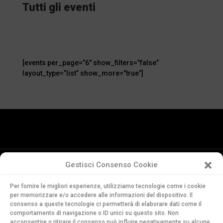
Tutti gli eventi
[events per_page=”6″ show_filters=”false”
layout_type=”list” show_more=”true”]
Gestisci Consenso Cookie
Conservatorio
Per fornire le migliori esperienze, utilizziamo tecnologie come i cookie
della Svizzera Italiana
per memorizzare e/o accedere alle informazioni del dispositivo. Il
Via Soldino 9
consenso a queste tecnologie ci permetterà di elaborare dati come il
comportamento di navigazione o ID unici su questo sito. Non
CH-6900 Lugano
acconsentire o ritirare il consenso può influire negativamente su alcune