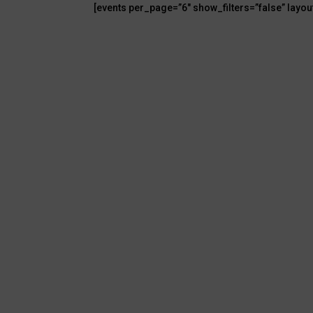
[events per_page=”6″ show_filters=”false” layou