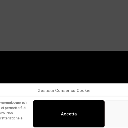
Gestisci Consenso Cookie
er memorizzare e/o
 ci permetterà di
ito. Non
Accetta
ratteristiche e