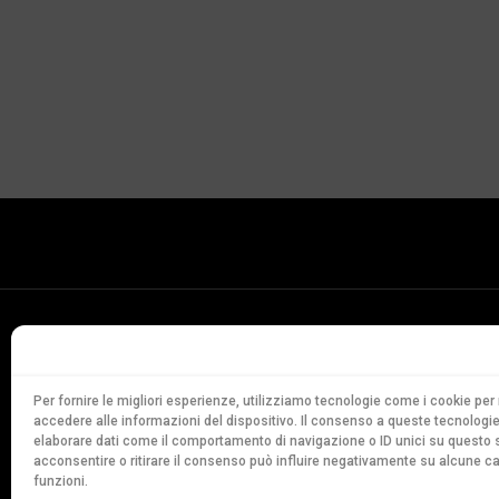
Conservatorio
della Svizzera Italiana
Via Soldino 9
Per fornire le migliori esperienze, utilizziamo tecnologie come i cookie p
accedere alle informazioni del dispositivo. Il consenso a queste tecnologie
CH-6900 Lugano
elaborare dati come il comportamento di navigazione o ID unici su questo s
T. +41 91 960 30 40
acconsentire o ritirare il consenso può influire negativamente su alcune ca
funzioni.