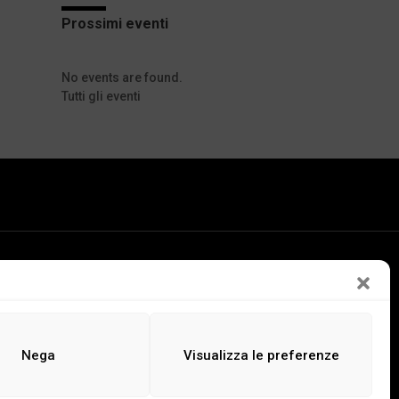
Prossimi eventi
No events are found.
Tutti gli eventi
LEGGI
ASCOLTA
GUARDA
Nega
Visualizza le preferenze