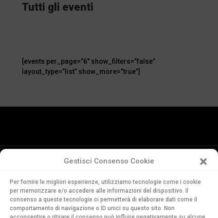
Tutti gli eventi
[events per_page=”6″ show_filters=”false”
layout_type=”list” show_more=”true”]
Gestisci Consenso Cookie
Conservatorio
Per fornire le migliori esperienze, utilizziamo tecnologie come i cookie
della Svizzera Italiana
per memorizzare e/o accedere alle informazioni del dispositivo. Il
Via Soldino 9
consenso a queste tecnologie ci permetterà di elaborare dati come il
comportamento di navigazione o ID unici su questo sito. Non
CH-6900 Lugano
acconsentire o ritirare il consenso può influire negativamente su alcune