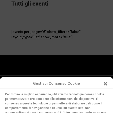
Tutti gli eventi
[events per_page=”6″ show_filters=”false”
layout_type=”list” show_more=”true”]
Gestisci Consenso Cookie
Conservatorio
Per fornire le migliori esperienze, utilizziamo tecnologie come i cookie
della Svizzera Italiana
per memorizzare e/o accedere alle informazioni del dispositivo. Il
Via Soldino 9
consenso a queste tecnologie ci permetterà di elaborare dati come il
comportamento di navigazione o ID unici su questo sito. Non
CH-6900 Lugano
acconsentire o ritirare il consenso può influire negativamente su alcune