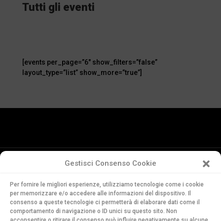
Tutti gli eventi
[events per_page=”6″ show_filters=”false”
layout_type=”list” show_more=”true”]
Gestisci Consenso Cookie
Conservatorio
Per fornire le migliori esperienze, utilizziamo tecnologie come i cookie
della Svizzera Italiana
per memorizzare e/o accedere alle informazioni del dispositivo. Il
Via Soldino 9
consenso a queste tecnologie ci permetterà di elaborare dati come il
comportamento di navigazione o ID unici su questo sito. Non
CH-6900 Lugano
acconsentire o ritirare il consenso può influire negativamente su alcune