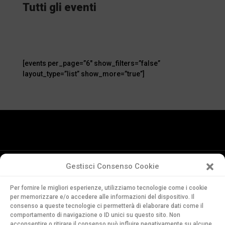
Tutti gli eventi
[events per_page=”6″ show_filters=”false”
layout_type=”list” show_more=”true”]
Gestisci Consenso Cookie
Conservatorio
Per fornire le migliori esperienze, utilizziamo tecnologie come i cookie
della Svizzera Italiana
per memorizzare e/o accedere alle informazioni del dispositivo. Il
Via Soldino 9
consenso a queste tecnologie ci permetterà di elaborare dati come il
comportamento di navigazione o ID unici su questo sito. Non
CH-6900 Lugano
acconsentire o ritirare il consenso può influire negativamente su alcune