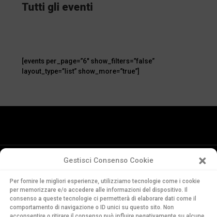
Tutti gli eventi
[events per_page=”6″ show_filters=”false”
layout_type=”list” show_more=”true”]
Gestisci Consenso Cookie
Conservatorio
Per fornire le migliori esperienze, utilizziamo tecnologie come i cookie
della Svizzera Italiana
per memorizzare e/o accedere alle informazioni del dispositivo. Il
Via Soldino 9
consenso a queste tecnologie ci permetterà di elaborare dati come il
comportamento di navigazione o ID unici su questo sito. Non
CH-6900 Lugano
acconsentire o ritirare il consenso può influire negativamente su alcune