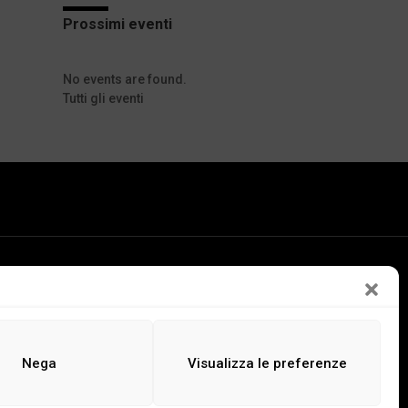
Prossimi eventi
No events are found.
Tutti gli eventi
LEGGI
ASCOLTA
GUARDA
Nega
Visualizza le preferenze