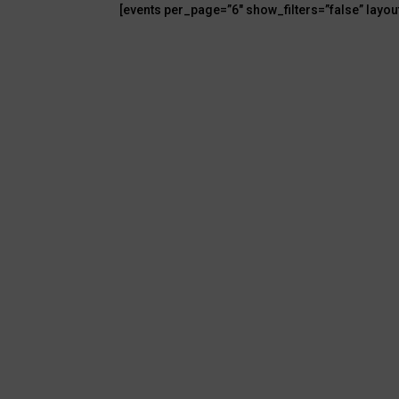
[events per_page=”6″ show_filters=”false” layou