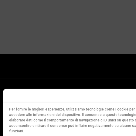
Conservatorio
della Svizzera Italiana
Via Soldino 9
Per fornire le migliori esperienze, utilizziamo tecnologie come i cookie p
accedere alle informazioni del dispositivo. Il consenso a queste tecnologie
CH-6900 Lugano
elaborare dati come il comportamento di navigazione o ID unici su questo s
T. +41 91 960 30 40
acconsentire o ritirare il consenso può influire negativamente su alcune ca
funzioni.