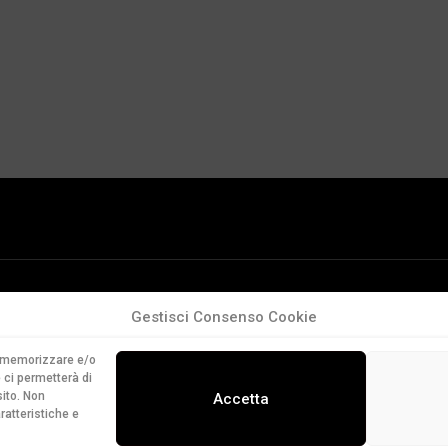
Gestisci Consenso Cookie
er memorizzare e/o
 ci permetterà di
ito. Non
Accetta
ratteristiche e