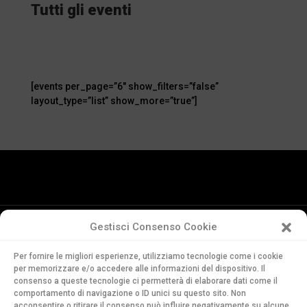
Tutti gli eventi
[events per_page=”6″ show_filters=”false”
layout_type=”list” show_more=”true”]
Gestisci Consenso Cookie
Conservatorio
Per fornire le migliori esperienze, utilizziamo tecnologie come i cookie
della Svizzera Italiana
per memorizzare e/o accedere alle informazioni del dispositivo. Il
Via Soldino 9
consenso a queste tecnologie ci permetterà di elaborare dati come il
comportamento di navigazione o ID unici su questo sito. Non
CH-6900 Lugano
acconsentire o ritirare il consenso può influire negativamente su alcune