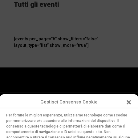
Tutti gli eventi
[events per_page=”6″ show_filters=”false”
layout_type=”list” show_more=”true”]
Gestisci Consenso Cookie
Conservatorio
Per fornire le migliori esperienze, utilizziamo tecnologie come i cookie
della Svizzera Italiana
per memorizzare e/o accedere alle informazioni del dispositivo. Il
Via Soldino 9
consenso a queste tecnologie ci permetterà di elaborare dati come il
comportamento di navigazione o ID unici su questo sito. Non
CH-6900 Lugano
acconsentire o ritirare il consenso può influire negativamente su alcune