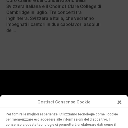
Coro Clairière del Conservatorio della
Svizzera italiana e il Choir of Clare College di
Cambridge in luglio. Tre concerti tra
Inghilterra, Svizzera e Italia, che vedranno
impegnati i cantori in due capolavori assoluti
del...
Gestisci Consenso Cookie
Conservatorio
Per fornire le migliori esperienze, utilizziamo tecnologie come i cookie
della Svizzera Italiana
per memorizzare e/o accedere alle informazioni del dispositivo. Il
Via Soldino 9
consenso a queste tecnologie ci permetterà di elaborare dati come il