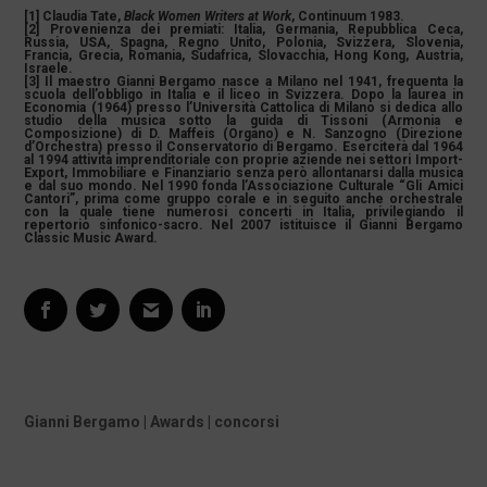
[1] Claudia Tate,
Black Women Writers at Work
, Continuum 1983.
[2] Provenienza dei premiati: Italia, Germania, Repubblica Ceca,
Russia, USA, Spagna, Regno Unito, Polonia, Svizzera, Slovenia,
Francia, Grecia, Romania, Sudafrica, Slovacchia, Hong Kong, Austria,
Israele.
[3] Il maestro Gianni Bergamo nasce a Milano nel 1941, frequenta la
scuola dell’obbligo in Italia e il liceo in Svizzera. Dopo la laurea in
Economia (1964) presso l’Università Cattolica di Milano si dedica allo
studio della musica sotto la guida di Tissoni (Armonia e
Composizione) di D. Maffeis (Organo) e N. Sanzogno (Direzione
d’Orchestra) presso il Conservatorio di Bergamo. Eserciterà dal 1964
al 1994 attività imprenditoriale con proprie aziende nei settori Import-
Export, Immobiliare e Finanziario senza però allontanarsi dalla musica
e dal suo mondo. Nel 1990 fonda l’Associazione Culturale “Gli Amici
Cantori”, prima come gruppo corale e in seguito anche orchestrale
con la quale tiene numerosi concerti in Italia, privilegiando il
repertorio sinfonico-sacro. Nel 2007 istituisce il Gianni Bergamo
Classic Music Award.
Gianni Bergamo | Awards | concorsi