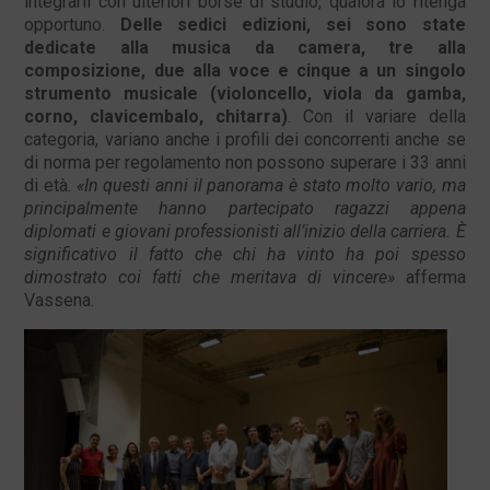
integrarli con ulteriori borse di studio, qualora lo ritenga
opportuno.
Delle sedici edizioni, sei sono state
dedicate alla musica da camera, tre alla
composizione, due alla voce e cinque a un singolo
strumento musicale (violoncello, viola da gamba,
corno, clavicembalo, chitarra)
. Con il variare della
categoria, variano anche i profili dei concorrenti anche se
di norma per regolamento non possono superare i 33 anni
di età.
«In questi anni il panorama è stato molto vario, ma
principalmente hanno partecipato ragazzi appena
diplomati e giovani professionisti all’inizio della carriera. È
significativo il fatto che chi ha vinto ha poi spesso
dimostrato coi fatti che meritava di vincere»
afferma
Vassena.