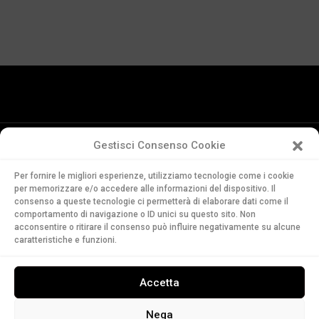
Gestisci Consenso Cookie
Conservatorio
Per fornire le migliori esperienze, utilizziamo tecnologie come i cookie
della Svizzera Italiana
per memorizzare e/o accedere alle informazioni del dispositivo. Il
Via Soldino 9
consenso a queste tecnologie ci permetterà di elaborare dati come il
CH-6900 Lugano
comportamento di navigazione o ID unici su questo sito. Non
acconsentire o ritirare il consenso può influire negativamente su alcune
T. +41 91 960 30 40
caratteristiche e funzioni.
LEGGI
Accetta
ASCOLTA
GUARDA
Nega