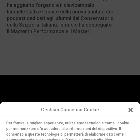
ha aggiunto l'organo e il clavicembalo.
Ismaele Gatti è l'ospite della nuova puntata dei
podcast dedicati agli alumni del Conservatorio
della Svizzera italiana. Ismaele ha conseguito
il Master in Performance e il Master...
Gestisci Consenso Cookie
Conservatorio
Per fornire le migliori esperienze, utilizziamo tecnologie come i cookie
della Svizzera Italiana
per memorizzare e/o accedere alle informazioni del dispositivo. Il
Via Soldino 9
consenso a queste tecnologie ci permetterà di elaborare dati come il