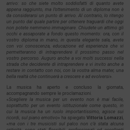
arrivo: so che siete molto soddisfatti di quanto avete
appena raggiunto, ma l’ottenimento di un diploma non è
da considerarsi un punto di arrivo. Al contrario, lo ritengo
un punto dal quale partire per ottenere traguardi che oggi
non potete nemmeno immaginare. Chiudete un attimo gli
occhi e assaporate a fondo questo momento: ora, con il
vostro diploma in mano, in questa elegante sala, avete
con voi conoscenza, educazione ed esperienza che vi
permetteranno di intraprendere il prossimo passo nel
vostro percorso. Auguro anche a voi molti successi nella
strada che deciderete di intraprendere e vi invito anche a
restare in contatto con noi, con la vostra alma mater, una
bella realtà che continuerà a crescere e ad evolversi
».
La musica ha aperto e concluso la giornata,
accompagnando sempre le proclamazioni.
«
Scegliere la musica per un evento non è mai facile,
soprattutto per un evento istituzionale come questo, in
cui la musica ha un ruolo importantissimo, agisce sui
ricordi, sul piano emotivo
» ha spiegato
Vittoria Lomazzi
,
«
ma con i tre musicisti sul palco non c’è stata alcuna
criticità: sono stati flessibili, professionali ed eccellenti