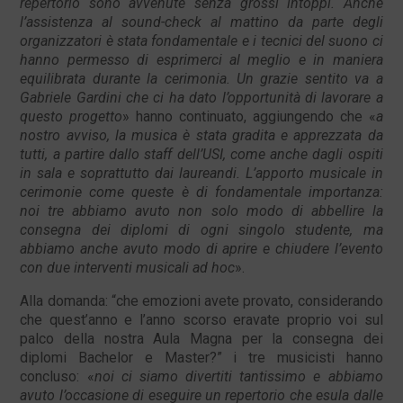
repertorio sono avvenute senza grossi intoppi. Anche
l’assistenza al sound-check al mattino da parte degli
organizzatori è stata fondamentale e i tecnici del suono ci
hanno permesso di esprimerci al meglio e in maniera
equilibrata durante la cerimonia. Un grazie sentito va a
Gabriele Gardini che ci ha dato l’opportunità di lavorare a
questo progetto
» hanno continuato, aggiungendo che «
a
nostro avviso, la musica è stata gradita e apprezzata da
tutti, a partire dallo staff dell’USI, come anche dagli ospiti
in sala e soprattutto dai laureandi. L’apporto musicale in
cerimonie come queste è di fondamentale importanza:
noi tre abbiamo avuto non solo modo di abbellire la
consegna dei diplomi di ogni singolo studente, ma
abbiamo anche avuto modo di aprire e chiudere l’evento
con due interventi musicali ad hoc
».
Alla domanda: “che emozioni avete provato, considerando
che quest’anno e l’anno scorso eravate proprio voi sul
palco della nostra Aula Magna per la consegna dei
diplomi Bachelor e Master?” i tre musicisti hanno
concluso: «
noi ci siamo divertiti tantissimo e abbiamo
avuto l’occasione di eseguire un repertorio che esula dalle