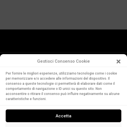
Gestisci Consenso Cookie
Conservatorio
Per fornire le migliori esperienze, utilizziamo tecnologie come i cookie
della Svizzera Italiana
per memorizzare e/o accedere alle informazioni del dispositivo. Il
Via Soldino 9
consenso a queste tecnologie ci permetterà di elaborare dati come il
CH-6900 Lugano
comportamento di navigazione o ID unici su questo sito. Non
acconsentire o ritirare il consenso può influire negativamente su alcune
T. +41 91 960 30 40
caratteristiche e funzioni.
LEGGI
Accetta
ASCOLTA