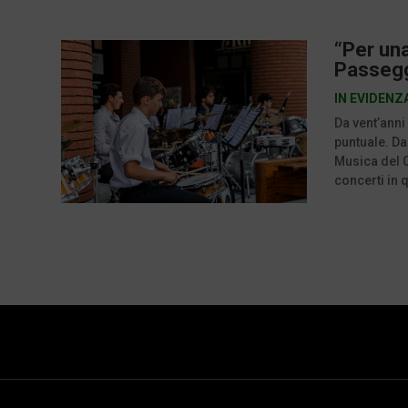
“Per una
Passeggi
IN EVIDENZ
Da vent’anni
puntuale. Da
Musica del C
concerti in q