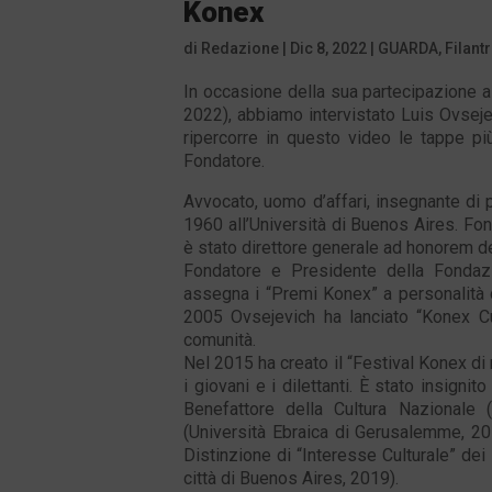
Konex
di
Redazione
|
Dic 8, 2022
|
GUARDA
,
Filant
In occasione della sua partecipazione a
2022), abbiamo intervistato Luis Ovsejev
ripercorre in questo video le tappe pi
Fondatore.
Avvocato, uomo d’affari, insegnante di p
1960 all’Università di Buenos Aires. F
è stato direttore generale ad honorem d
Fondatore e Presidente della Fondaz
assegna i “Premi Konex” a personalità d
2005 Ovsejevich ha lanciato “Konex Cul
comunità.
Nel 2015 ha creato il “Festival Konex di
i giovani e i dilettanti. È stato insigni
Benefattore della Cultura Nazionale 
(Università Ebraica di Gerusalemme, 201
Distinzione di “Interesse Culturale” de
città di Buenos Aires, 2019).