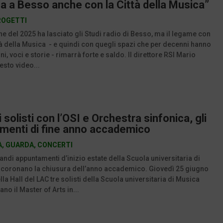
a a Besso anche con la Città della Musica”
ROGETTI
fine del 2025 ha lasciato gli Studi radio di Besso, ma il legame con
ttà della Musica - e quindi con quegli spazi che per decenni hanno
i, voci e storie - rimarrà forte e saldo. Il direttore RSI Mario
esto video...
 solisti con l’OSI e Orchestra sinfonica, gli
menti di fine anno accademico
A
,
GUARDA
,
CONCERTI
andi appuntamenti d’inizio estate della Scuola universitaria di
 coronano la chiusura dell’anno accademico. Giovedì 25 giugno
lla Hall del LAC tre solisti della Scuola universitaria di Musica
no il Master of Arts in...