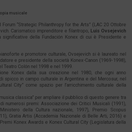
ropia musicale
l Forum “Strategic Philanthropy for the Arts” (LAC 20 Ottobre
ich. Carismatico imprenditore e filantropo,
Luis Ovsejevich
ù significative della Fundación Konex di cui è Presidente e
ianoforte e promotore culturale, Ovsejevich si è laureato nel
ondatore e presidente della società Konex-Canon (1969-1998),
el Teatro Colón nel 1998 e nel 1999.
ione Konex dalla sua creazione nel 1980, che ogni anno
i spicco in campo culturale in Argentina e del Mercosur, nel
tural City” come spazio per l’arricchimento culturale della
 musica classica” per ampliare il pubblico di questo genere tra
to di numerosi premi: Associazione dei Critici Musicali (1991),
(Ministero della Cultura nazionale, 1997), Premio Scopus
1), Gratia Artis (Accademia Nazionale di Belle Arti, 2016) e
i Premi Konex Awards e Konex Cultural City (Legislatura della