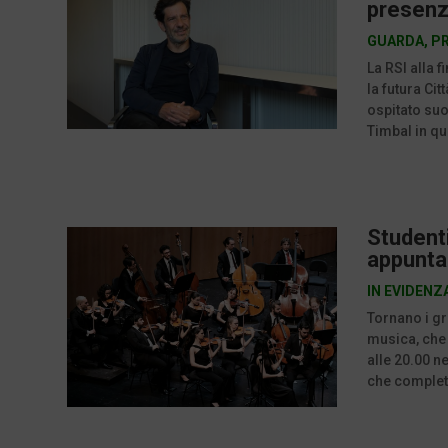
presenz
GUARDA
,
P
La RSI alla 
la futura Ci
ospitato suon
Timbal in qu
Studenti
appunta
IN EVIDENZ
Tornano i gr
musica, che
alle 20.00 ne
che completa