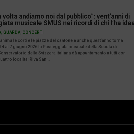
 volta andiamo noi dal pubblico”: vent’anni di
ata musicale SMUS nei ricordi di chi l’ha ide
A
,
GUARDA
,
CONCERTI
 anima le corti e le piazze del cantone e anche quest’anno torna
l 4 al 7 giugno 2026 la Passeggiata musicale della Scuola di
onservatorio della Svizzera italiana dà appuntamento a tutti con
uattro località: Riva San...