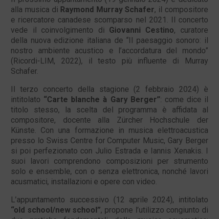
alla musica di
Raymond Murray Schafer
, il compositore
e ricercatore canadese scomparso nel 2021. Il concerto
vede il coinvolgimento di
Giovanni Cestino
, curatore
della nuova edizione italiana de “Il paesaggio sonoro: il
nostro ambiente acustico e l’accordatura del mondo”
(Ricordi-LIM, 2022), il testo più influente di Murray
Schafer.
Il terzo concerto della stagione (2 febbraio 2024) è
intitolato
“Carte blanche à Gary Berger”
: come dice il
titolo stesso, la scelta del programma è affidata al
compositore, docente alla Zürcher Hochschule der
Künste. Con una formazione in musica elettroacustica
presso lo Swiss Centre for Computer Music, Gary Berger
si poi perfezionato con Julio Estrada e Iannis Xenakis. I
suoi lavori comprendono composizioni per strumento
solo e ensemble, con o senza elettronica, nonché lavori
acusmatici, installazioni e opere con video.
L’appuntamento successivo (12 aprile 2024), intitolato
“old school/new school”
, propone l’utilizzo congiunto di