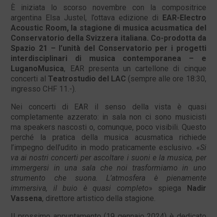
È iniziata lo scorso novembre con la compositrice
argentina Elsa Justel, l’ottava edizione di
EAR-Electro
Acoustic Room, la stagione di musica acusmatica del
Conservatorio della Svizzera italiana. Co-prodotta da
Spazio 21 – l’unità del Conservatorio per i progetti
interdisciplinari di musica contemporanea – e
LuganoMusica
, EAR presenta un cartellone di cinque
concerti al
Teatrostudio del LAC
(sempre alle ore 18:30,
ingresso CHF 11.-).
Nei concerti di EAR il senso della vista è quasi
completamente azzerato: in sala non ci sono musicisti
ma speakers nascosti o, comunque, poco visibili. Questo
perché la pratica della musica acusmatica richiede
l’impegno dell’udito in modo praticamente esclusivo. «
Si
va ai nostri concerti per ascoltare i suoni e la musica, per
immergersi in una sala che noi trasformiamo in uno
strumento che suona. L’atmosfera è pienamente
immersiva, il buio è quasi completo
» spiega
Nadir
Vassena
, direttore artistico della stagione.
Il prossimo appuntamento (19 gennaio 2024) è dedicato