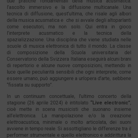
due pratiche fondamentali della musica acusmatica:
l’ascolto immersivo e la diffusione multicanale. Una
tecnica di diffusione, quest’ultima, che risale agli albori
della musica acusmatica e che si avvale degli altoparlanti
come esecutori, ma non solo. Qui entra in gioco
l’interprete acusmatico e la tecnica della
spazializzazione. Una disciplina che viene studiata nelle
scuole di musica elettronica di tutto il mondo. La classe
di composizione della Scuola universitaria del
Conservatorio della Svizzera Italiana eseguirà alcuni brani
di repertorio e alcune nuove composizioni, mettendo in
luce quelle peculiarità sensibili che ogni interprete, come
essere umano, può aggiungere a un’opera d’arte, sebbene
“fissata su supporto”.
In un continuum concettuale, l’ultimo concerto della
stagione (26 aprile 2024) è intitolato
“Live electronic”
,
cioè mette in scena musicisti che suonano insieme
all’elettronica. La manipolazione e/o la creazione
elettroacustica, minimale o molto articolata, dei suoni
avviene in tempo reale. Si assottigliano le differenze tra il
performer strumentale e quello elettronico e addirittura la