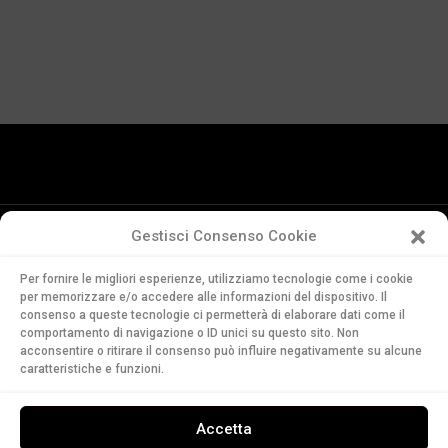
Gestisci Consenso Cookie
Conservatorio
Per fornire le migliori esperienze, utilizziamo tecnologie come i cookie
della Svizzera Italiana
per memorizzare e/o accedere alle informazioni del dispositivo. Il
Via Soldino 9
consenso a queste tecnologie ci permetterà di elaborare dati come il
CH-6900 Lugano
comportamento di navigazione o ID unici su questo sito. Non
acconsentire o ritirare il consenso può influire negativamente su alcune
T. +41 91 960 30 40
caratteristiche e funzioni.
LEGGI
Accetta
ASCOLTA