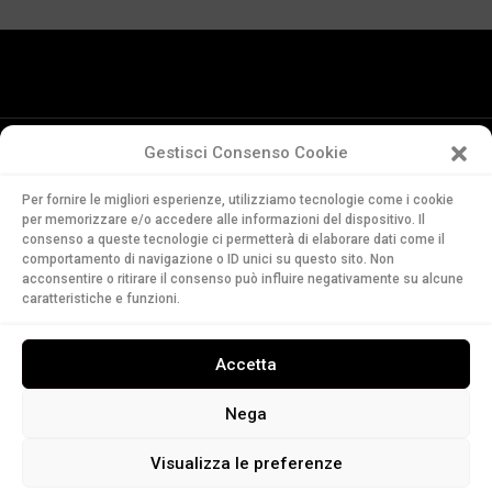
Gestisci Consenso Cookie
Conservatorio
Per fornire le migliori esperienze, utilizziamo tecnologie come i cookie
della Svizzera Italiana
per memorizzare e/o accedere alle informazioni del dispositivo. Il
Via Soldino 9
consenso a queste tecnologie ci permetterà di elaborare dati come il
comportamento di navigazione o ID unici su questo sito. Non
CH-6900 Lugano
acconsentire o ritirare il consenso può influire negativamente su alcune
T. +41 91 960 30 40
caratteristiche e funzioni.
LEGGI
Accetta
ASCOLTA
GUARDA
Nega
Visualizza le preferenze
Web design by
5115