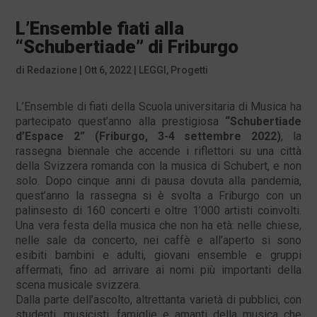
L’Ensemble fiati alla
“Schubertiade” di Friburgo
di
Redazione
|
Ott 6, 2022
|
LEGGI
,
Progetti
L’Ensemble di fiati della Scuola universitaria di Musica ha
partecipato quest’anno alla prestigiosa
“Schubertiade
d’Espace 2” (Friburgo, 3-4 settembre 2022)
, la
rassegna biennale che accende i riflettori su una città
della Svizzera romanda con la musica di Schubert, e non
solo. Dopo cinque anni di pausa dovuta alla pandemia,
quest’anno la rassegna si è svolta a Friburgo con un
palinsesto di 160 concerti e oltre 1’000 artisti coinvolti.
Una vera festa della musica che non ha età: nelle chiese,
nelle sale da concerto, nei caffè e all’aperto si sono
esibiti bambini e adulti, giovani ensemble e gruppi
affermati, fino ad arrivare ai nomi più importanti della
scena musicale svizzera.
Dalla parte dell’ascolto, altrettanta varietà di pubblici, con
studenti, musicisti, famiglie e amanti della musica che