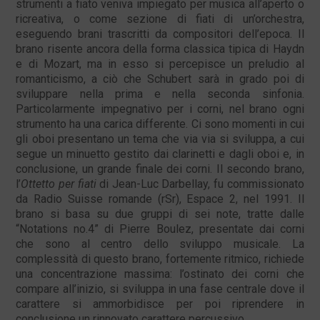
strumenti a fiato veniva impiegato per musica all’aperto o
ricreativa, o come sezione di fiati di un’orchestra,
eseguendo brani trascritti da compositori dell’epoca. Il
brano risente ancora della forma classica tipica di Haydn
e di Mozart, ma in esso si percepisce un preludio al
romanticismo, a ciò che Schubert sarà in grado poi di
sviluppare nella prima e nella seconda sinfonia.
Particolarmente impegnativo per i corni, nel brano ogni
strumento ha una carica differente. Ci sono momenti in cui
gli oboi presentano un tema che via via si sviluppa, a cui
segue un minuetto gestito dai clarinetti e dagli oboi e, in
conclusione, un grande finale dei corni. Il secondo brano,
l’
Ottetto per fiati
di Jean-Luc Darbellay, fu commissionato
da Radio Suisse romande (rSr), Espace 2, nel 1991. Il
brano si basa su due gruppi di sei note, tratte dalle
“Notations no.4” di Pierre Boulez, presentate dai corni
che sono al centro dello sviluppo musicale. La
complessità di questo brano, fortemente ritmico, richiede
una concentrazione massima: l’ostinato dei corni che
compare all’inizio, si sviluppa in una fase centrale dove il
carattere si ammorbidisce per poi riprendere in
conclusione un rinnovato carattere percussivo.