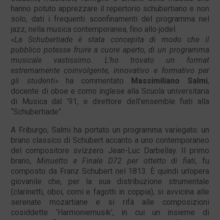
hanno potuto apprezzare il repertorio schubertiano e non
solo, dati i frequenti sconfinamenti del programma nel
jazz, nella musica contemporanea, fino allo jodel.
«La Schubertiade è stata concepita di modo che il
pubblico potesse fruire a cuore aperto, di un programma
musicale vastissimo. L’ho trovato un format
estremamente coinvolgente, innovativo e formativo per
gli studenti»
ha commentato
Massimiliano Salmi
,
docente di oboe e corno inglese alla Scuola universitaria
di Musica dal ’91, e direttore dell’ensemble fiati alla
“Schubertiade”.
A Friburgo, Salmi ha portato un programma variegato: un
brano classico di Schubert accanto a uno contemporaneo
del compositore svizzero Jean-Luc Darbellay. Il primo
brano,
Minuetto e Finale D72 per ottetto di fiati
, fu
composto da Franz Schubert nel 1813. È quindi un’opera
giovanile che, per la sua distribuzione strumentale
(clarinetti, oboi, corni e fagotti in coppia), si avvicina alle
serenate mozartiane e si rifà alle composizioni
cosiddette ‘Harmoniemusik’, in cui un insieme di