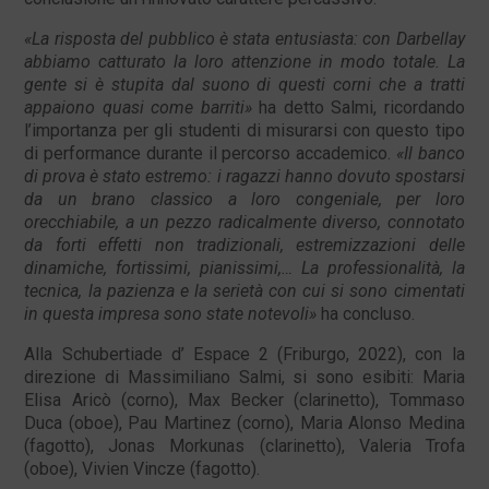
«La risposta del pubblico è stata entusiasta: con Darbellay
abbiamo catturato la loro attenzione in modo totale. La
gente si è stupita dal suono di questi corni che a tratti
appaiono quasi come barriti»
ha detto Salmi, ricordando
l’importanza per gli studenti di misurarsi con questo tipo
di performance durante il percorso accademico.
«Il banco
di prova è stato estremo: i ragazzi hanno dovuto spostarsi
da un brano classico a loro congeniale, per loro
orecchiabile, a un pezzo radicalmente diverso, connotato
da forti effetti non tradizionali, estremizzazioni delle
dinamiche, fortissimi, pianissimi,… La professionalità, la
tecnica, la pazienza e la serietà con cui si sono cimentati
in questa impresa sono state notevoli»
ha concluso.
Alla Schubertiade d’ Espace 2 (Friburgo, 2022), con la
direzione di Massimiliano Salmi, si sono esibiti: Maria
Elisa Aricò (corno), Max Becker (clarinetto), Tommaso
Duca (oboe), Pau Martinez (corno), Maria Alonso Medina
(fagotto), Jonas Morkunas (clarinetto), Valeria Trofa
(oboe), Vivien Vincze (fagotto).