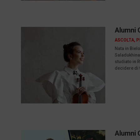
Alumni C
ASCOLTA
,
P
Nata in Bielo
Saladukhina 
studiato in 
decidere di 
Alumni C