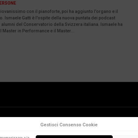
ERSONE
giovanissimo con il pianoforte, poi ha aggiunto l'organo e il
. Ismaele Gatti è l'ospite della nuova puntata dei podcast
i alumni del Conservatorio della Svizzera italiana. Ismaele ha
l Master in Performance e il Master...
Gestisci Consenso Cookie