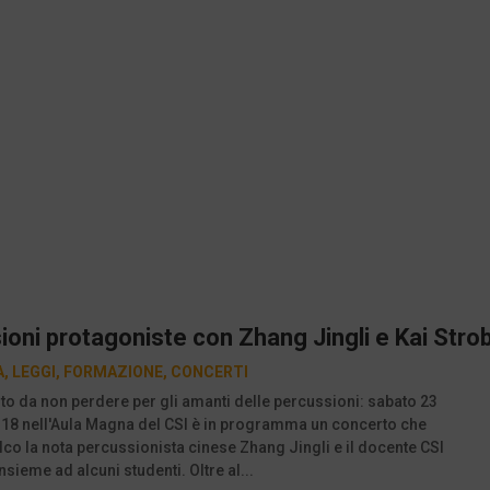
oni protagoniste con Zhang Jingli e Kai Stro
A
,
LEGGI
,
FORMAZIONE
,
CONCERTI
 da non perdere per gli amanti delle percussioni: sabato 23
 18 nell'Aula Magna del CSI è in programma un concerto che
lco la nota percussionista cinese Zhang Jingli e il docente CSI
nsieme ad alcuni studenti. Oltre al...