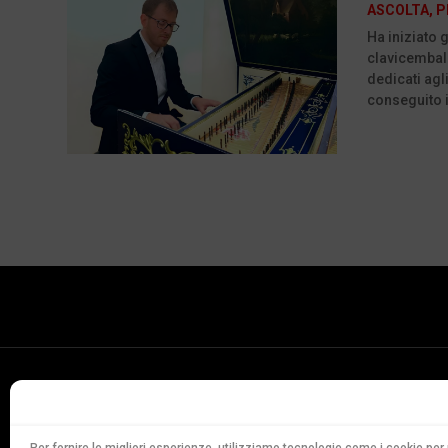
ASCOLTA
,
P
Ha iniziato 
clavicembalo
dedicati agl
conseguito i
Conservatorio
della Svizzera Italiana