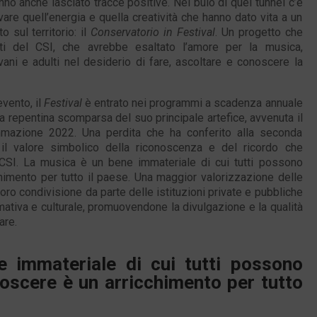
o anche lasciato tracce positive. Nel buio di quel tunnel c’è
vare quell’energia e quella creatività che hanno dato vita a un
 sul territorio: il
Conservatorio in Festival
. Un progetto che
ti del CSI, che avrebbe esaltato l’amore per la musica,
vani e adulti nel desiderio di fare, ascoltare e conoscere la
vento, il
Festival
è entrato nei programmi a scadenza annuale
la repentina scomparsa del suo principale artefice, avvenuta il
mmazione 2022. Una perdita che ha conferito alla seconda
il valore simbolico della riconoscenza e del ricordo che
CSI. La musica è un bene immateriale di cui tutti possono
chimento per tutto il paese. Una maggior valorizzazione delle
loro condivisione da parte delle istituzioni private e pubbliche
rmativa e culturale, promuovendone la divulgazione e la qualità
are.
 immateriale di cui tutti possono
noscere è un arricchimento per tutto