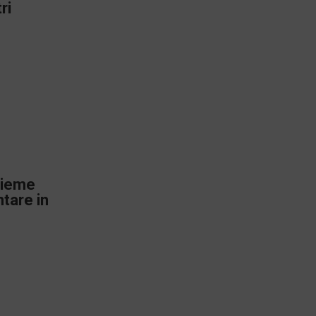
ri
nsieme
tare in