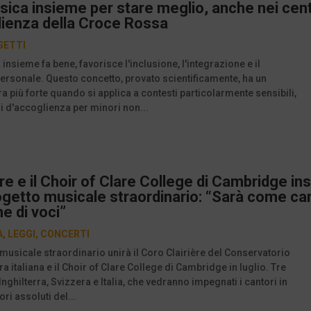
ica insieme per stare meglio, anche nei cent
lienza della Croce Rossa
GETTI
insieme fa bene, favorisce l'inclusione, l'integrazione e il
rsonale. Questo concetto, provato scientificamente, ha un
a più forte quando si applica a contesti particolarmente sensibili,
i d'accoglienza per minori non...
ière e il Choir of Clare College di Cambridge i
ogetto musicale straordinario: “Sarà come can
ne di voci”
A
,
LEGGI
,
CONCERTI
musicale straordinario unirà il Coro Clairière del Conservatorio
a italiana e il Choir of Clare College di Cambridge in luglio. Tre
Inghilterra, Svizzera e Italia, che vedranno impegnati i cantori in
ri assoluti del...