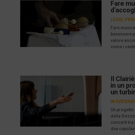
Fare mus
d’accog
LEGGI
,
PRO
Fare musica 
benessere pe
valore ancor
come i centr
Il Clair
in un pr
un turbi
IN EVIDENZ
Un progetto 
della Svizzer
concerti tra 
due capolavo