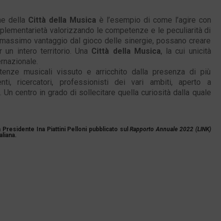
ne della
Città della Musica
è l’esempio di come l’agire con
complementarietà valorizzando le competenze e le peculiarità di
l massimo vantaggio dal gioco delle sinergie, possano creare
 un intero territorio. Una
Città della Musica
, la cui unicità
ernazionale.
tenze musicali vissuto e arricchito dalla presenza di più
nti, ricercatori, professionisti dei vari ambiti, aperto a
. Un centro in grado di sollecitare quella curiosità dalla quale
 Presidente Ina Piattini Pelloni pubblicato sul
Rapporto Annuale 2022 (LINK)
liana.