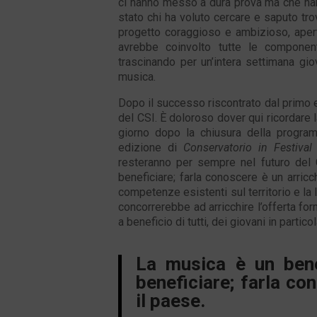
ci hanno messo a dura prova ma che hann
stato chi ha voluto cercare e saputo tro
progetto coraggioso e ambizioso, aperto
avrebbe coinvolto tutte le componen
trascinando per un’intera settimana gio
musica.
Dopo il successo riscontrato dal primo e
del CSI. È doloroso dover qui ricordare 
giorno dopo la chiusura della progra
edizione di
Conservatorio in Festival
resteranno per sempre nel futuro del 
beneficiare; farla conoscere è un arric
competenze esistenti sul territorio e la 
concorrerebbe ad arricchire l’offerta fo
a beneficio di tutti, dei giovani in particol
La musica è un bene
beneficiare; farla co
il paese.