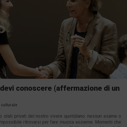
 devi conoscere (affermazione di un
 culturale
stati privati del nostro vivere quotidiano: nessun esame o
impossibile ritrovarsi per fare musica assieme. Momenti che