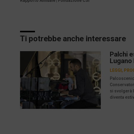
Rapporto Annuale | Fondazione CSI
Ti potrebbe anche interessare
Palchi e
Lugano P
LEGGI
,
PRO
Palcoscenici
Conservatori
si svolgerà 
diventa estiv