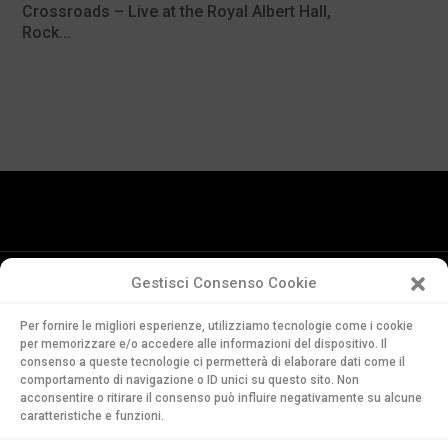
Crossroads – Live at the Royal Albert Hall,
Rock...
Gestisci Consenso Cookie
Conservatorio
Per fornire le migliori esperienze, utilizziamo tecnologie come i cookie
della Svizzera Italiana
per memorizzare e/o accedere alle informazioni del dispositivo. Il
Via Soldino 9
consenso a queste tecnologie ci permetterà di elaborare dati come il
comportamento di navigazione o ID unici su questo sito. Non
CH-6900 Lugano
acconsentire o ritirare il consenso può influire negativamente su alcune
T. +41 91 960 30 40
caratteristiche e funzioni.