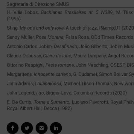
Segretaria di Direzione SMUS
H. Villa Lobos,
Bachianas Brasileiras nr. 5 W389
, M. Til
(1996)
Sting,
My one and only love
, A touch of jazz, R&amp;UT (2020
Sandy Müller,
Rosa Morena
, Falsa Rosa, ODd Times Records
Antonio Carlos Jobim,
Desafinado
, João Gilberto, Jobim Mus
Claude Debussy,
Claire de lune
, Moura Lympany, Angel Recor
Ottorino Respighi,
Feste romane
, John Neschling, OSESP, BI
Margaritena,
Innocente carreno
, G. Dudamel, Simon Bolivar
John Adams,
Lollapaloosa
, Michael Tilson Thomas, New wo
John Legend,
I do
, Bigger Love, Columbia Records (2020)
E. De Curtis,
Torna a Surriento
, Luciano Pavarotti, Royal Phil
Royal Albert Hall, Decca (1982)