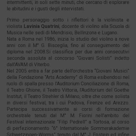
intermittenti, in soli sette minuti, che cercano di esplorare
le abitudini e i gusti degli intervistati.
Primo personaggio sotto i riflettori è la violinista e
violista
Lavinia Quatrini
, docente di violino alla Scuola di
Musica nelle sedi di Mendrisio, Bellinzona e Lugano.
Nata a Roma nel 1986, inizia lo studio del violino a nove
anni con il M° G. Bisceglia, fino al conseguimento del
diploma nel 2008.Si classifica per due anni consecutivi
seconda assoluta al concorso “Giovani Solisti” indetto
dall’AVAM di Viterbo.
Nel 2005 entra a far parte dell’orchestra “Giovani Musici”
della Fondazione “Arts Academy” di Roma esibendosi nel
ruolo di spalla presso l’Auditorium Conciliazione di Roma,
il Teatro Ghione, il Teatro Vittoria, l’Auditorium del Goethe
Institut, il Teatro Strehler di Milano, oltre che come solista
in diversi festival, tra i cui Padova, Firenze ed Arezzo.
Partecipa successivamente ai corsi di formazione
orchestrale tenuti dal M° M. Fiorini nell’ambito del
Festival internazionale “Filip Pedrell” a Tortosa, al corso
di perfezionamento “6° Internationale Sommerakademie
Schwetzingen-Worms” tenuto dal M° J. Epstein ed infine