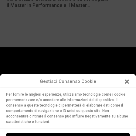
il Master in Performance e il Master...
Gestisci Consenso Cookie
Conservatorio
Per fornire le migliori esperienze, utilizziamo tecnologie come i cookie
della Svizzera Italiana
per memorizzare e/o accedere alle informazioni del dispositivo. Il
Via Soldino 9
consenso a queste tecnologie ci permetterà di elaborare dati come il
comportamento di navigazione o ID unici su questo sito. Non
CH-6900 Lugano
acconsentire o ritirare il consenso può influire negativamente su alcune
T. +41 91 960 30 40
caratteristiche e funzioni.
LEGGI