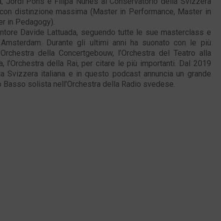
, Jordi Pons e Filipa Nunes al Conservatorio della Svizzera
 con distinzione massima (Master in Performance, Master in
r in Pedagogy).
tore Davide Lattuada, seguendo tutte le sue masterclass e
 Amsterdam. Durante gli ultimi anni ha suonato con le più
Orchestra della Concertgebouw, l’Orchestra del Teatro alla
, l’Orchestra della Rai, per citare le più importanti. Dal 2019
lla Svizzera italiana e in questo podcast annuncia un grande
to Basso solista nell’Orchestra della Radio svedese.