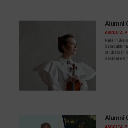
Alumni C
ASCOLTA
,
P
Nata in Bielo
Saladukhina 
studiato in 
decidere di 
Alumni C
ASCOLTA
,
P