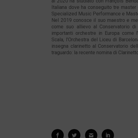
al 2020 ha studiato con François Benda
Italiana dove ha conseguito tre master
Specialized Music Performance e Maste
Nel 2019 conosce il suo maestro e men
come suo allievo al Conservatorio di
importanti orchestre in Europa come l’
Scala, l’Orchestra del Liceu di Barcelona
insegna clarinetto al Conservatorio de
traguardo: la recente nomina di Clarinet