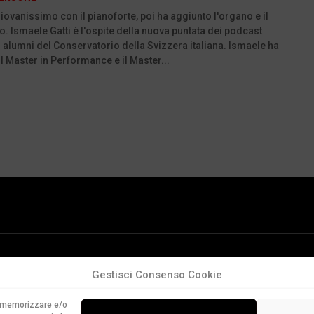
giovanissimo con il pianoforte, poi ha aggiunto l'organo e il
. Ismaele Gatti è l'ospite della nuova puntata dei podcast
i alumni del Conservatorio della Svizzera italiana. Ismaele ha
l Master in Performance e il Master...
Gestisci Consenso Cookie
er memorizzare e/o