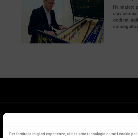
Ha iniziato 
clavicembalo
dedicati agl
conseguito i
Conservatorio
della Svizzera Italiana
Via Soldino 9
Per fornire le migliori esperienze, utilizziamo tecnologie come i cookie p