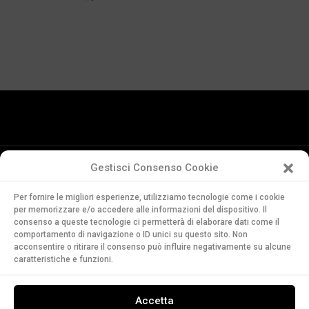
Gestisci Consenso Cookie
Conservatorio
Per fornire le migliori esperienze, utilizziamo tecnologie come i cookie
della Svizzera Italiana
per memorizzare e/o accedere alle informazioni del dispositivo. Il
Via Soldino 9
consenso a queste tecnologie ci permetterà di elaborare dati come il
comportamento di navigazione o ID unici su questo sito. Non
CH-6900 Lugano
acconsentire o ritirare il consenso può influire negativamente su alcune
T. +41 91 960 30 40
caratteristiche e funzioni.
LEGGI
Accetta