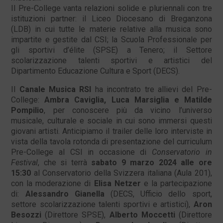
Il Pre-College vanta relazioni solide e pluriennali con tre
istituzioni partner: il Liceo Diocesano di Breganzona
(LDB) in cui tutte le materie relative alla musica sono
impartite e gestite dal CSI; la Scuola Professionale per
gli sportivi d’élite (SPSE) a Tenero; il Settore
scolarizzazione talenti sportivi e artistici del
Dipartimento Educazione Cultura e Sport (DECS).
Il
Canale Musica RSI
ha incontrato tre allievi del Pre-
College:
Ambra Caviglia, Luca Marsiglia e Matilde
Pompilio
, per conoscere più da vicino l’universo
musicale, culturale e sociale in cui sono immersi questi
giovani artisti. Anticipiamo il trailer delle loro interviste in
vista della tavola rotonda di presentazione del curriculum
Pre-College al CSI in occasione di
Conservatorio in
Festival
, che si terrà
sabato 9 marzo 2024 alle ore
15:30
al Conservatorio della Svizzera italiana (Aula 201),
con la moderazione di
Elisa Netzer
e la partecipazione
di:
Alessandro Gianella
(DECS, Ufficio dello sport,
settore scolarizzazione talenti sportivi e artistici),
Aron
Besozzi
(Direttore SPSE),
Alberto Moccetti
(Direttore