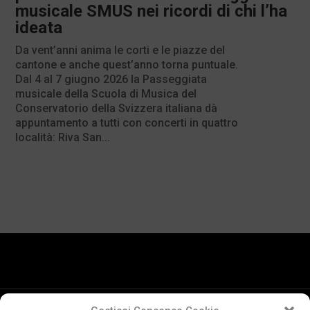
musicale SMUS nei ricordi di chi l’ha
ideata
Da vent’anni anima le corti e le piazze del
cantone e anche quest’anno torna puntuale.
Dal 4 al 7 giugno 2026 la Passeggiata
musicale della Scuola di Musica del
Conservatorio della Svizzera italiana dà
appuntamento a tutti con concerti in quattro
località: Riva San...