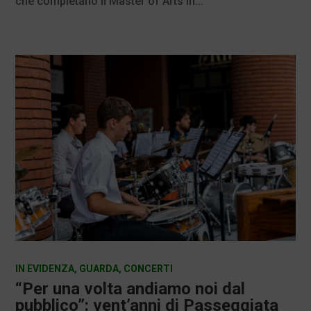
che completano il Master of Arts in...
IN EVIDENZA
,
GUARDA
,
CONCERTI
“Per una volta andiamo noi dal
pubblico”: vent’anni di Passeggiata