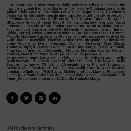
L’Orchestra del Conservatorio della Svizzera italiana è formata dai
migliori studenti Bachelor, Master e Formazione Continua, nonché da
Alumni della Scuola universitaria di Musica. In questi anni l’Orchestra
Sinfonica ha affrontato significativi capolavori del grande repertorio
sinfonico in Svizzera e all’estero. Ciò è stato possibile grazie
all’apporto di solisti quali Robert Cohen, Johannes Goritzki, David
Johnson, François Benda, Gabor Meszaros, Milan Rericha, Enrico
Fagone, José Carreras, Yuval Gotlibovich, Francesco Tamiati, Enrico
Dindo, Sergej Krylov, Anna Kravtchenko, Monika Leskovar, Lorenzo
Micheli, Massimo Quarta, e direttori di fama internazionale quali Lü Ja,
Wolf-Dieter Hauschild, Vladimir Ashkenazy, Alexander Vedernikov,
John Neschling, Mario Venzago, Vladimir Verbitsky, Xian Zhang,
Tomáš Netopil, Alexander Lonquich, Marc Andreae, Giovanni Antonini,
Francesco Angelico, Alessandro Moccia, Massimo Quarta, Stefano
Molardi, Marc Kissóczy, Christoph König e Diego Fasolis.
Di notevole importanza sono state anche le collaborazioni nella
realizzazione di grandi progetti sinfonici con l’Orchestra della
Svizzera italiana – OSI (Eine Alpensinfonie di Richard Strauss e
Sinfonia n°6 “Patetica” di Pëtr Il’ič Čajkovskij sotto la guida di Alain
Lombard e Sinfonia n°9 di Gustav Mahler diretta da Markus Poschner)
e con la Sinfonieorchester der ZHdK (Sinfonia n°7 “Leningrader” di
Dmitrij Šostakovič, concerti al LAC e alla Tonhalle Maag).
OSI | Orchestra Sinfonica