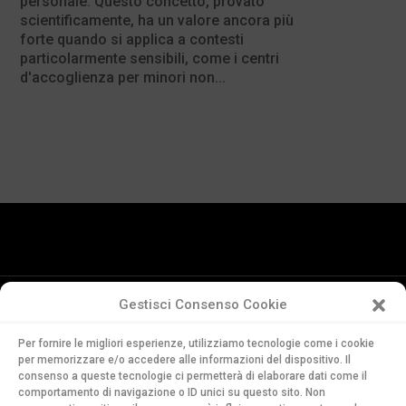
personale. Questo concetto, provato
scientificamente, ha un valore ancora più
forte quando si applica a contesti
particolarmente sensibili, come i centri
d'accoglienza per minori non...
Gestisci Consenso Cookie
Conservatorio
Per fornire le migliori esperienze, utilizziamo tecnologie come i cookie
della Svizzera Italiana
per memorizzare e/o accedere alle informazioni del dispositivo. Il
Via Soldino 9
consenso a queste tecnologie ci permetterà di elaborare dati come il
comportamento di navigazione o ID unici su questo sito. Non
CH-6900 Lugano