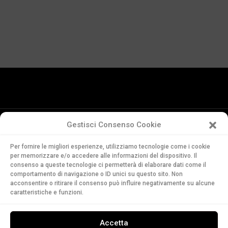
Gestisci Consenso Cookie
Conservatorio
Per fornire le migliori esperienze, utilizziamo tecnologie come i cookie
della Svizzera Italiana
per memorizzare e/o accedere alle informazioni del dispositivo. Il
Via Soldino 9
consenso a queste tecnologie ci permetterà di elaborare dati come il
comportamento di navigazione o ID unici su questo sito. Non
CH-6900 Lugano
acconsentire o ritirare il consenso può influire negativamente su alcune
T. +41 91 960 30 40
caratteristiche e funzioni.
LEGGI
Accetta