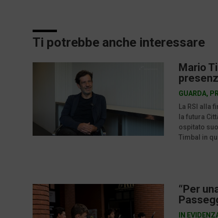
Ti potrebbe anche interessare
Mario Ti
presenz
GUARDA
,
P
La RSI alla 
la futura Ci
ospitato suon
Timbal in qu
“Per una
Passeggi
IN EVIDENZ