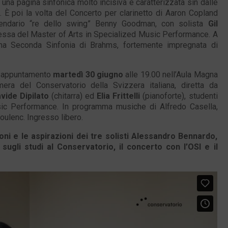
una pagina sinfonica molto incisiva e caratterizzata sin dalle
. È poi la volta del Concerto per clarinetto di Aaron Copland
endario “re dello swing” Benny Goodman, con solista
Gil
ntessa del Master of Arts in Specialized Music Performance. A
rima Seconda Sinfonia di Brahms, fortemente impregnata di
mo appuntamento
martedì 30 giugno
alle 19.00 nell’Aula Magna
era del Conservatorio della Svizzera italiana, diretta da
vide Dipilato
(chitarra) ed
Elia Frittelli
(pianoforte), studenti
sic Performance. In programma musiche di Alfredo Casella,
ulenc. Ingresso libero.
ioni e le aspirazioni dei tre solisti Alessandro Bennardo,
gli studi al Conservatorio, il concerto con l’OSI e il