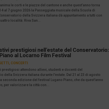
 anima le corti e le piazze del cantone e anche quest’anno torna
l 4 al 7 giugno 2026 la Passeggiata musicale della Scuola di
onservatorio della Svizzera italiana dà appuntamento a tutti con
uattro località: Riva San...
stivi prestigiosi nell’estate del Conservatorio:
iano al Locarno Film Festival
GETTI
,
CONCERTI
 prestigiosi attendono allievi, studenti e docenti del
o della Svizzera italiana durante l'estate. Dal 21 al 23 di agosto
la seconda edizione del festival Lugano Piano, che da quest'anno
o, per valorizzare la città con...