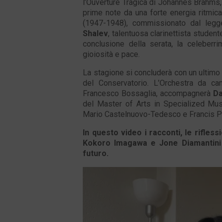
l’Ouverture Tragica di Johannes Brahms, 
prime note da una forte energia ritmica
(1947-1948), commissionato dal legg
Shalev
, talentuosa clarinettista stude
conclusione della serata, la celeber
gioiosità e pace.
La stagione si concluderà con un ulti
del Conservatorio. L’Orchestra da cam
Francesco Bossaglia, accompagnerà
Da
del Master of Arts in Specialized Mu
Mario Castelnuovo-Tedesco e Francis Po
In questo video i racconti, le rifless
Kokoro Imagawa e Jone Diamantini su
futuro.