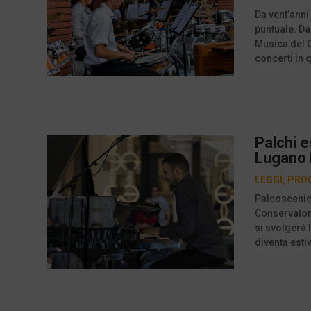
Da vent’anni
puntuale. Da
Musica del C
concerti in q
Palchi e
Lugano P
LEGGI
,
PRO
Palcoscenici
Conservatori
si svolgerà 
diventa estiv