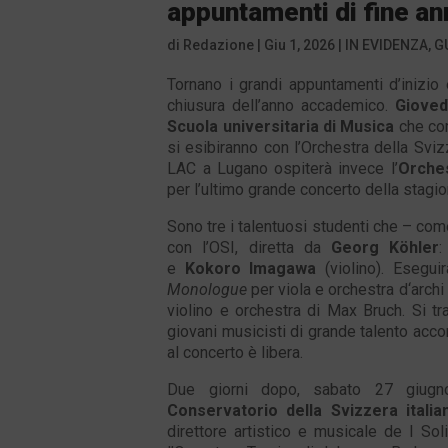
appuntamenti di fine a
di
Redazione
|
Giu 1, 2026
|
IN EVIDENZA
,
G
Tornano i grandi appuntamenti d’inizio 
chiusura dell’anno accademico.
Gioved
Scuola universitaria di Musica
che com
si esibiranno con l’Orchestra della Sviz
LAC a Lugano ospiterà invece l’
Orches
per l’ultimo grande concerto della stagio
Sono tre i talentuosi studenti che – come
con l’OSI, diretta da
Georg Köhler
e
Kokoro Imagawa
(violino). Esegui
Monologue
per viola e orchestra d‘archi 
violino e orchestra di Max Bruch. Si tra
giovani musicisti di grande talento acco
al concerto è libera.
Due giorni dopo, sabato 27 giugno
Conservatorio della Svizzera italia
direttore artistico e musicale de I Sol