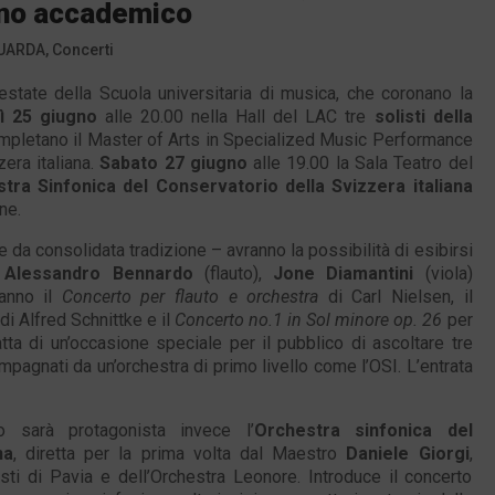
nno accademico
UARDA
,
Concerti
estate della Scuola universitaria di musica, che coronano la
ì 25 giugno
alle 20.00 nella Hall del LAC tre
solisti della
pletano il Master of Arts in Specialized Music Performance
zera italiana.
Sabato 27 giugno
alle 19.00 la Sala Teatro del
tra Sinfonica del Conservatorio della Svizzera italiana
ne.
 da consolidata tradizione – avranno la possibilità di esibirsi
:
Alessandro Bennardo
(flauto),
Jone Diamantini
(viola)
ranno il
Concerto per flauto e orchestra
di Carl Nielsen, il
di Alfred Schnittke e il
Concerto no.1 in Sol minore op. 26
per
tta di un’occasione speciale per il pubblico di ascoltare tre
mpagnati da un’orchestra di primo livello come l’OSI. L’entrata
 sarà protagonista invece l’
Orchestra sinfonica del
na
, diretta per la prima volta dal Maestro
Daniele Giorgi
,
isti di Pavia e dell’Orchestra Leonore. Introduce il concerto