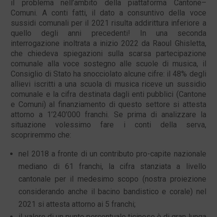
il problema nell’ambito della piattaforma Cantone–
Comuni. A conti fatti, il dato a consuntivo della voce
sussidi comunali per il 2021 risulta addirittura inferiore a
quello degli anni precedenti! In una seconda
interrogazione inoltrata a inizio 2022 da Raoul Ghisletta,
che chiedeva spiegazioni sulla scarsa partecipazione
comunale alla voce sostegno alle scuole di musica, il
Consiglio di Stato ha snocciolato alcune cifre: il 48% degli
allievi iscritti a una scuola di musica riceve un sussidio
comunale e la cifra destinata dagli enti pubblici (Cantone
e Comuni) al finanziamento di questo settore si attesta
attorno a 1’240’000 franchi. Se prima di analizzare la
situazione volessimo fare i conti della serva,
scopriremmo che:
nel 2018 a fronte di un contributo pro-capite nazionale
mediano di 61 franchi, la cifra stanziata a livello
cantonale per il medesimo scopo (nostra proiezione
considerando anche il bacino bandistico e corale) nel
2021 si attesta attorno ai 5 franchi;
il valore di un punto percentuale ticinese è di gran lunga