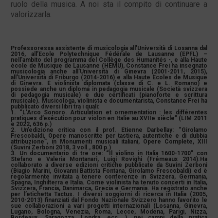
ruolo della musica. A noi sta il compito di continuare a
valorizzarla.
Professoressa assistente di musicologia all’Università di Losanna dal
2016, all’Ecole Polytechnique Fédérale de Lausanne (EPFL) –
nell’ambito del programma del Collège des Humanités -, e alla Haute
école de Musique de Lausanne (HEMU), Constance Frei ha insegnato
musicologia anche all’Università di Ginevra (2001-2011, 2015),
all’Università di Friburgo (2014-2016) e alla Haute Ecoles de Musique
di Ginevra. È violinista diplomata (classe di C. e L. Romano) e
possiede anche un diploma in pedagogia musicale (Società svizzera
di pedagogia musicale) e due certificati (pianoforte e scrittura
musicale). Musicologa, violinista e documentarista, Constance Frei ha
pubblicato diversi libri tra i quali:
1. “L’Arco Sonoro. Articulation et ornementation : les différentes
pratiques d’exécution pour violon en Italie au XVIIe siècle” (LIM 2011
e 2022, 636 p.)
2. Un’edizione critica con il prof. Etienne Darbellay: “Girolamo
Frescobaldi, Opere manoscritte per tastiera, autentiche e di dubbia
attribuzione”, in Monumenti musicali italiani, Opere Complete, XIII
(Suvini Zerboni 2018, 3 voll., 800 p.)
3. Un documentario di tre ore: “Il violino in Italia 1600-1700” con
Stefano e Valeria Montanari, Luigi Rovighi (Frémeaux 2014).
Ha
collaborato a diverse edizioni critiche pubblicate da Suvini Zerboni
(Biagio Marini, Giovanni Battista Fontana, Girolamo Frescobaldi) ed è
regolarmente invitata a tenere conferenze in Svizzera, Germania,
Spagna, Inghilterra e Italia. Come violinista ha tenuto concerti in Italia,
Svizzera, Francia, Danimarca, Grecia e Germania. Ha registrato anche
per l’etichetta Tactus. I diversi soggiorni di ricerca in Italia (2005,
2010-2013) finanziati dal Fondo Nazionale Svizzero hanno favorito le
sue collaborazioni a vari progetti internazionali (Losanna, Ginevra,
Lugano, Bologna, Venezia, Roma, Lecce, Modena, Parigi, Nizza,
Bordeaux, Saragozza, Londra, ecc. ), nei campi della pratica