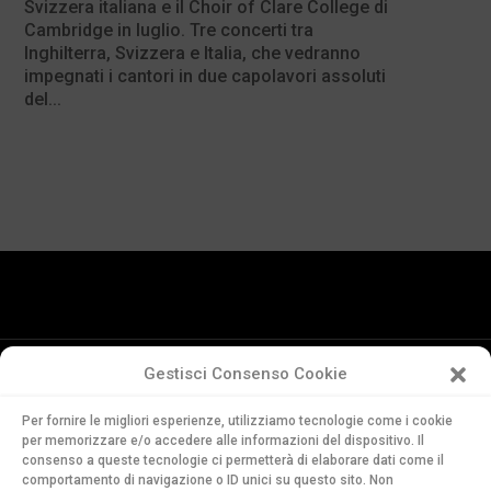
Svizzera italiana e il Choir of Clare College di
Cambridge in luglio. Tre concerti tra
Inghilterra, Svizzera e Italia, che vedranno
impegnati i cantori in due capolavori assoluti
del...
Gestisci Consenso Cookie
Conservatorio
Per fornire le migliori esperienze, utilizziamo tecnologie come i cookie
della Svizzera Italiana
per memorizzare e/o accedere alle informazioni del dispositivo. Il
Via Soldino 9
consenso a queste tecnologie ci permetterà di elaborare dati come il
CH-6900 Lugano
comportamento di navigazione o ID unici su questo sito. Non