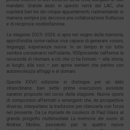
mandato. Grande aiuto in questo verrà dal LAC, che
ospiterà ben tre dei cinque appuntamenti, rialimentando in
maniera sempre più decisiva una collaborazione fruttuosa
e di reciproca soddisfazione.
La stagione 2025–2026 si apre nel segno della memoria,
approfondita come radice viva capace di generare visioni,
linguaggi, esperienze nuove. In un tempo in cui tutto
sembra consumarsi nell’istante, 900presente riafferma la
necessità di ritornare a ciò che ci ha formati — alla storia,
ai luoghi, alle voci — per aprire sentieri che parlino con
autorevolezza all’oggi e al domani.
Questa XXVII edizione si distingue per un dato
straordinario: ben sette prime esecuzioni assolute
saranno proposte nel corso della stagione. Nuove opere
di compositori affermati o emergenti che, da prospettive
diverse, interpellano la tradizione per rilanciarla con forza
nel presente. Da
La myriade de couleurs
di Paul Glass al
grande progetto multimediale
La memoria dei suoni
di
Andrea Molino, passando per le quattro nuove