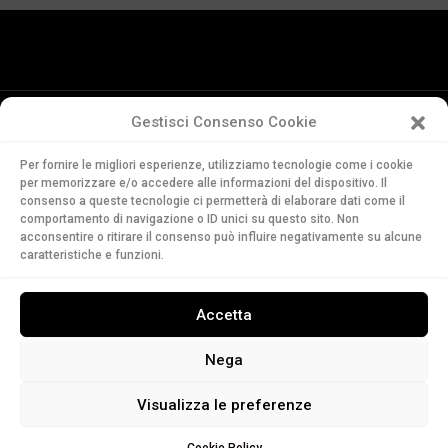
Gestisci Consenso Cookie
Conservatorio
Per fornire le migliori esperienze, utilizziamo tecnologie come i cookie
della Svizzera Italiana
per memorizzare e/o accedere alle informazioni del dispositivo. Il
Via Soldino 9
consenso a queste tecnologie ci permetterà di elaborare dati come il
CH-6900 Lugano
comportamento di navigazione o ID unici su questo sito. Non
acconsentire o ritirare il consenso può influire negativamente su alcune
T. +41 91 960 30 40
caratteristiche e funzioni.
LEGGI
Accetta
ASCOLTA
GUARDA
Nega
Visualizza le preferenze
Web design by
5115