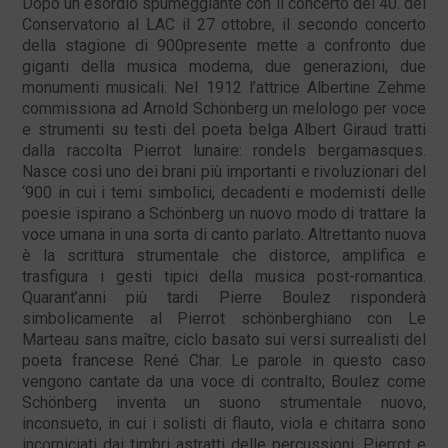
Dopo un esordio spumeggiante con il concerto del 40. del
Conservatorio al LAC il 27 ottobre, il secondo concerto
della stagione di 900presente mette a confronto due
giganti della musica moderna, due generazioni, due
monumenti musicali. Nel 1912 l’attrice Albertine Zehme
commissiona ad Arnold Schönberg un melologo per voce
e strumenti su testi del poeta belga Albert Giraud tratti
dalla raccolta Pierrot lunaire: rondels bergamasques.
Nasce così uno dei brani più importanti e rivoluzionari del
‘900 in cui i temi simbolici, decadenti e modernisti delle
poesie ispirano a Schönberg un nuovo modo di trattare la
voce umana in una sorta di canto parlato. Altrettanto nuova
è la scrittura strumentale che distorce, amplifica e
trasfigura i gesti tipici della musica post-romantica.
Quarant’anni più tardi Pierre Boulez risponderà
simbolicamente al Pierrot schönberghiano con Le
Marteau sans maître, ciclo basato sui versi surrealisti del
poeta francese René Char. Le parole in questo caso
vengono cantate da una voce di contralto; Boulez come
Schönberg inventa un suono strumentale nuovo,
inconsueto, in cui i solisti di flauto, viola e chitarra sono
incorniciati dai timbri astratti delle percussioni. Pierrot e